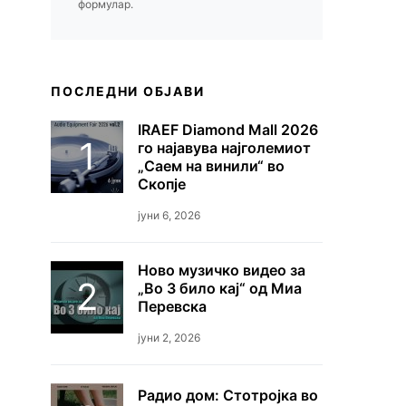
формулар.
ПОСЛЕДНИ ОБЈАВИ
IRAEF Diamond Mall 2026
го најавува најголемиот
„Саем на винили“ во
Скопје
јуни 6, 2026
Ново музичко видео за
„Во 3 било кај“ од Миа
Перевска
јуни 2, 2026
Радио дом: Стотројка во