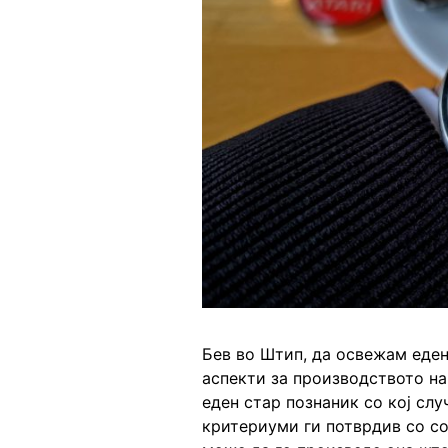
Бев во Штип, да освежам еден
аспекти за производството на
еден стар познаник со кој слу
критериуми ги потврдив со со