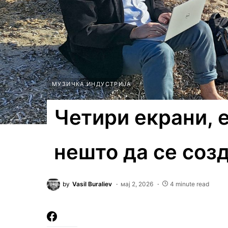
МУЗИЧКА ИНДУСТРИЈА
Четири екрани, 
нешто да се соз
by
Vasil Buraliev
мај 2, 2026
4 minute read