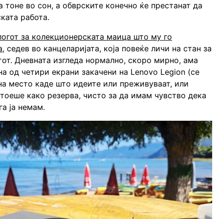
а тоне во сон, а обврските конечно ќе престанат да
ката работа.
огот за колекционерската маица што му го
а
, седев во канцеларијата, која повеќе личи на стан за
от. Дневната изгледа нормално, скоро мирно, ама
на од четири екрани закачени на Lenovo Legion (се
 на место каде што идеите или преживуваат, или
стоеше како резерва, чисто за да имам чувство дека
га ја немам.