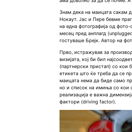
ама доволно за да се почне. А
Знам дека на маицата сакам д
Нокаут. Јас и Пере бевме пра
на една фотографија од фото-
месец пред анплагд (unplugge
гостуваше Брејк. Автор на фо
Прво, истражував за производ
визијата, кој би бил најсоодве
(партнерски пристап) со кои 
етикета што ќе треба да се п
маицата нема да биде само пр
но и список на имиња со кои 
реализација е важна димензија
фактори (driving factor).