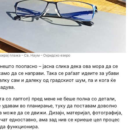
окрај плажа – Св. Наум – Охридско езеро
нешто поопасно – јасна слика дека ова мора да се
само да се направи. Така се раѓаат идеите за убави
алку сам и далеку од градскиот шум, па и кога ќе
садува.
та со лаптоп) пред мене не беше полна со детали,
се удавам во планирање, туку да поставам доволно
 може да се движи. Дизајн, материјал, фотографија,
учат едноставно, ама зад нив се криеше цел процес
да функционира.