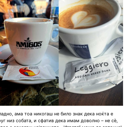
адно, ама тоа никогаш не било знак дека ноќта е
уг низ собата, и сфатив дека имам доволно – не сè,