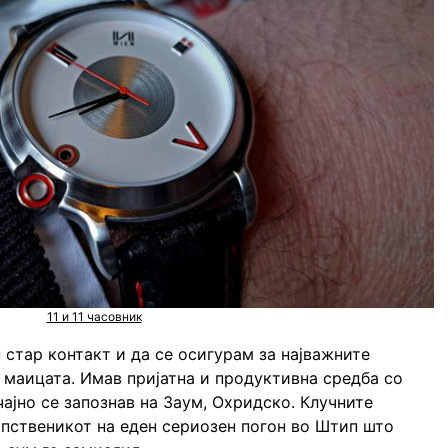
11 и 11 часовник
 стар контакт и да се осигурам за најважните
 маицата. Имав пријатна и продуктивна средба со
чајно се запознав на Заум, Охридско. Клучните
пственикот на еден сериозен погон во Штип што