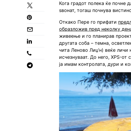
Кога градот полека ќе почне д
ѕвонат, тогаш почнува вистинс
Откако Пере го прифати
предл
образложив пред неколку ден
живеење и го планирав проект
другата соба – темна, осветле
чита Леново Лиџ’н) веќе личи
исчезнуваат. До него, XPS-от 
ја имам контролата, дури и ко