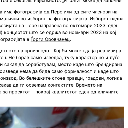
 тоа е секогаш најважното. „Играта“ може да започне!
а има фотографија од Пере или од сите членови на
гматични во изборот на фотографијата. Изборот падна
сесијата на Пере направена во октомври 2023, еден
d) концертот што се одржа во ноември 2023 на кој
тографијата е
Ѓорѓи Оровчанец
.
ството на производот. Кој би можел да ја реализира
тен. Не барав само изведба, туку карактер но и луѓе
би сакал да соработувам, место каде што брендирана
роизведе нема да биде само формалност и каде што
оизвод. Во белешките стоеа правци, градови, логика
сакав да ги освежам контактите. Времето на
 за проектот – покрај квалитетот еден од кличните