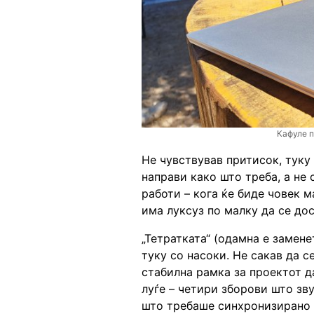
Кафуле п
Не чувствував притисок, туку 
направи како што треба, а не 
работи – кога ќе биде човек м
има луксуз по малку да се до
„Тетратката“ (одамна е замене
туку со насоки. Не сакав да 
стабилна рамка за проектот да
луѓе – четири зборови што зв
што требаше синхронизирано 