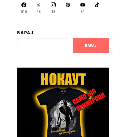
515
18
18
31
БАРАЈ
БАРАЈ