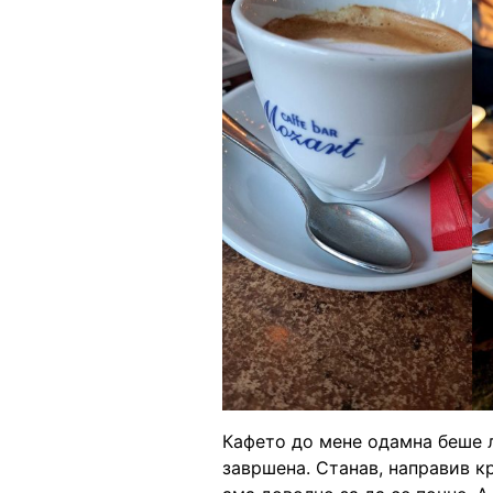
Кафето до мене одамна беше л
завршена. Станав, направив кр