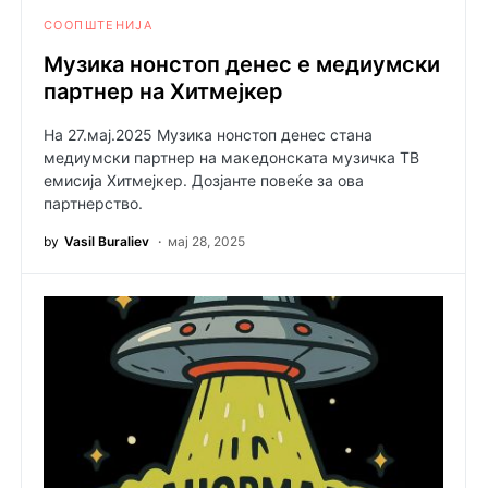
СООПШТЕНИЈА
Музика нонстоп денес е медиумски
партнер на Хитмејкер
На 27.мај.2025 Музика нонстоп денес стана
медиумски партнер на македонската музичка ТВ
емисија Хитмејкер. Дозјанте повеќе за ова
партнерство.
by
Vasil Buraliev
мај 28, 2025