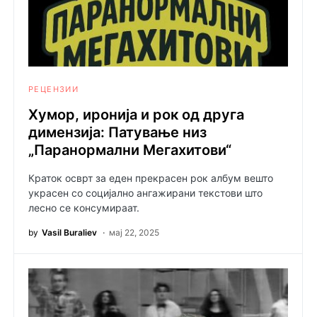
РЕЦЕНЗИИ
Хумор, иронија и рок од друга
димензија: Патување низ
„Паранормални Мегахитови“
Краток осврт за еден прекрасен рок албум вешто
украсен со социјално ангажирани текстови што
лесно се консумираат.
by
Vasil Buraliev
мај 22, 2025