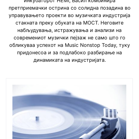
инкубаторот HEMI, Васил комбинира
претприемачки острина со солидна позадина во
управувањето проекти во музичката индустрија
стакната преку обуката на МОСТ. Неговите
набљудувања, истражувања и анализи на
современиот музички пејзаж не само што го
обликуваа успехот на Music Nonstop Today, туку
придонесоа и за подлабоко разбирање на
динамиката на индустријата.