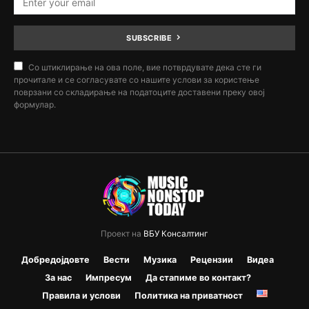
SUBSCRIBE
Со штиклирање на ова поле, вие потврдувате дека сте ги
прочитале и се согласувате со нашите услови за користење
поврзани со складирање на податоците доставени преку овој
формулар.
Проект на
ВБУ Консалтинг
Добредојдовте
Вести
Музика
Рецензии
Видеа
За нас
Импресум
Да стапиме во контакт?
Правила и услови
Политика на приватност