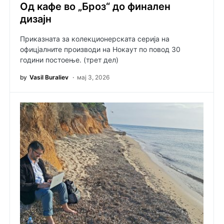
Од кафе во „Броз“ до финален
дизајн
Приказната за колекционерската серија на
офицјалните производи на Нокаут по повод 30
години постоење. (трет дел)
by
Vasil Buraliev
мај 3, 2026