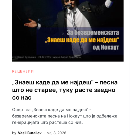
РЕЦЕНЗИИ
„Знаеш каде да ме најдеш“ – песна
што не старее, туку расте заедно
со нас
Осврт за „Знаеш каде да ме најдеш“ -
безвременската песна на Нокаут што ја одбележа
генерацијата што растеше со нив.
by
Vasil Buraliev
мај 8, 2026