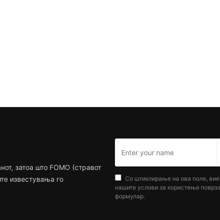
нот, затоа што FOMO (стравот
ите известувања го
Со штиклирање на ова поле, вие 
нашите услови за користење поврза
формулар.