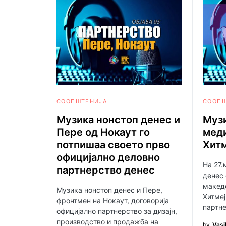
СООПШТЕНИЈА
СООПШ
Музика нонстоп денес и
Музи
Пере од Нокаут го
меди
потпишаа своето прво
Хит
официјално деловно
На 27.
партнерство денес
денес
макед
Музика нонстоп денес и Пере,
Хитмеј
фронтмен на Нокаут, договорија
партне
официјално партнерство за дизајн,
производство и продажба на
by
Vasi