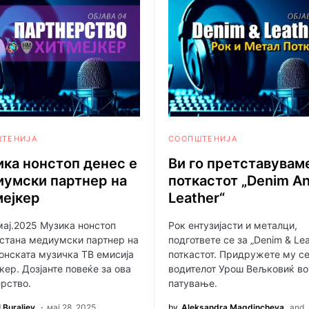
ТЕНИЈА
СООПШТЕНИЈА
ка нонстоп денес е
Ви го претставувам
умски партнер на
поткастот „Denim A
мејкер
Leather“
мај.2025 Музика нонстоп
Рок ентузијасти и металци,
 стана медиумски партнер на
подгответе се за „Denim & Lea
онската музичка ТВ емисија
поткастот. Придружете му се
кер. Дозјанте повеќе за ова
водителот Урош Вељковиќ во
рство.
патување.
l Buraliev
мај 28, 2025
by
Aleksandra Magdincheva
and