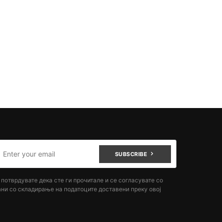
SUBSCRIBE
потврдувате дека сте ги прочитале и се согласувате со
ни со складирање на податоците доставени преку овој