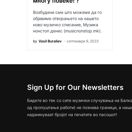
многу повеќе! ?
Возбудени сме што можеме да го
објавиме отворањето на нашето
ново музичко списание, Музика
нонстоп денес (musicnonstop.mk).
by
Vasil Buraliev
септември 9, 2023
Sign Up for Our Newsletters
Бидете во тек со сите музички случувања на Балка
од пропуштање работи) не познава граници, а наш
надминуваат бројот на печатите во пасошот!