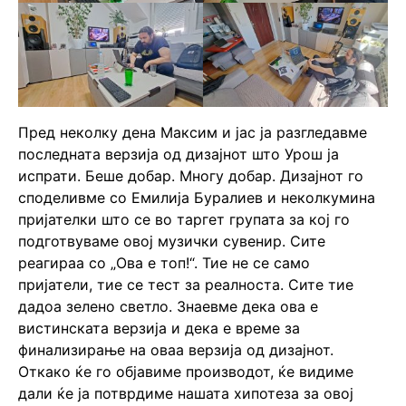
Пред неколку дена Максим и јас ја разгледавме
последната верзија од дизајнот што Урош ја
испрати. Беше добар. Многу добар. Дизајнот го
споделивме со Емилија Буралиев и неколкумина
пријателки што се во таргет групата за кој го
подготвуваме овој музички сувенир. Сите
реагираа со „Ова е топ!“. Тие не се само
пријатели, тие се тест за реалноста. Сите тие
дадоа зелено светло. Знаевме дека ова е
вистинската верзија и дека е време за
финализирање на оваа верзија од дизајнот.
Откако ќе го објавиме производот, ќе видиме
дали ќе ја потврдиме нашата хипотеза за овој