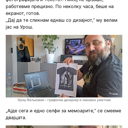
работевме прецизно. По неколку часа, беше на
екранот, готов.
„Дај да те сликнам еднаш со дизајнот,“ му велам
јас на Урош.
Урош Вељковиќ – графички дизајнер и ликовен уметник
„Ајде сега и едно селфи за мемоарите,“ се смееме
двајцата.