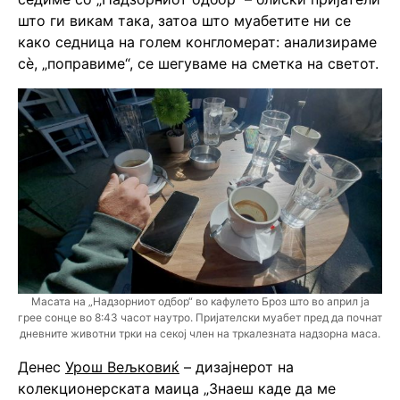
што ги викам така, затоа што муабетите ни се
како седница на голем конгломерат: анализираме
сè, „поправиме“, се шегуваме на сметка на светот.
Масата на „Надзорниот одбор“ во кафулето Броз што во април ја
грее сонце во 8:43 часот наутро. Пријателски муабет пред да почнат
дневните животни трки на секој член на тркалезната надзорна маса.
Денес
Урош Вељковиќ
– дизајнерот на
колекционерската маица „Знаеш каде да ме