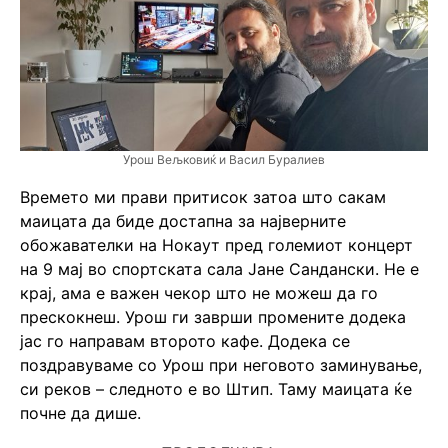
Урош Вељковиќ и Васил Буралиев
Времето ми прави притисок затоа што сакам
маицата да биде достапна за најверните
обожавателки на Нокаут пред големиот концерт
на 9 мај во спортската сала Јане Сандански. Не е
крај, ама е важен чекор што не можеш да го
прескокнеш. Урош ги заврши промените додека
јас го направам второто кафе. Додека се
поздравуваме со Урош при неговото заминување,
си реков – следното е во Штип. Таму маицата ќе
почне да дише.