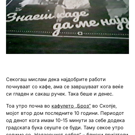
Секогаш мислам дека најдобрите работи
почнуваат со кафе, ама се завршуваат кога веќе
си гладен и сакаш ручек. Така беше и денес.
Тоа утро почна во
кафулето „Броз“
во Скопје,
мојот втор дом последните 10 години. Периодот
од денот кога имам 10-15 минути за себе додека
градската бука сеуште се буди. Таму секое утро
седиме со „Надзорниот одбор“ – блиски пријатели