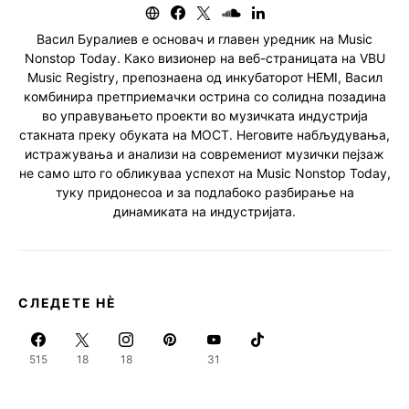
Васил Буралиев е основач и главен уредник на Music
Nonstop Today. Како визионер на веб-страницата на VBU
Music Registry, препознаена од инкубаторот HEMI, Васил
комбинира претприемачки острина со солидна позадина
во управувањето проекти во музичката индустрија
стакната преку обуката на МОСТ. Неговите набљудувања,
истражувања и анализи на современиот музички пејзаж
не само што го обликуваа успехот на Music Nonstop Today,
туку придонесоа и за подлабоко разбирање на
динамиката на индустријата.
СЛЕДЕТЕ НЀ
515
18
18
31