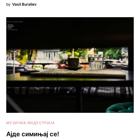
by
Vasil Buraliev
МУЗИЧКА ИНДУСТРИЈА
Ајде симињај се!