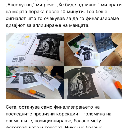
„Апсолутно,“ ми рече. „Ќе биде одлично.“ ми врати
на мојата порака после 10 минути. Тоа беше
сигналот што го очекував за да го финализираме
дизајнот за аплицирање на маицата.
Сега, останува само финализирањето на
последните прецизни корекции – големина на
елементите, позиционирање, баланс меѓу
фотографијата и текстот. Никој не брзаше;