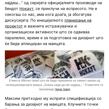
најдеш…“ од серијата официјалните производи на
бендот
Нокаут
, се приклучи на еспресото. Не е
секогаш со нас, ама кога доаѓа, ја збогатува
дискусијата. По иницијалното
планирање на
проектот
и важните истражувачки и
организациски активности што се одвиваа
паралелно, време е за подготовка на дизајнот што
ќе биде аплициран на маицата.
Етикета (Woven label) што ќе биде пришиена на левиот ракав од
колекционерската маица „Знаеш каде да ме најдеш…“. Етикетите ги
произведе
Чиче трејд
Максим претходно му испрати спецификација со
барања за дизајнот на маицата. Клучните точки