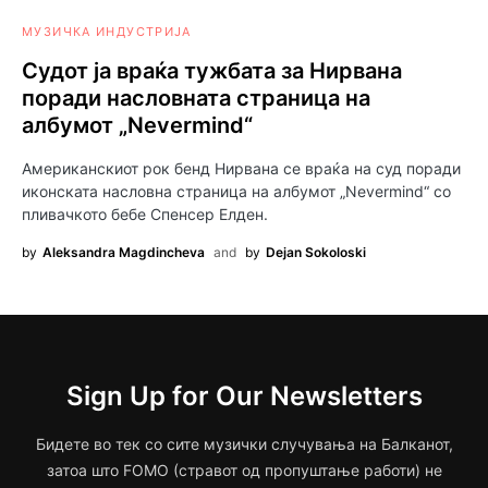
МУЗИЧКА ИНДУСТРИЈА
Судот ја враќа тужбата за Нирвана
поради насловната страница на
албумот „Nevermind“
Американскиот рок бенд Нирвана се враќа на суд поради
иконската насловна страница на албумот „Nevermind“ со
пливачкото бебе Спенсер Елден.
by
Aleksandra Magdincheva
and
by
Dejan Sokoloski
Sign Up for Our Newsletters
Бидете во тек со сите музички случувања на Балканот,
затоа што FOMO (стравот од пропуштање работи) не