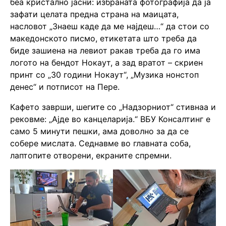
беа кристално јасни: избраната фотографија да ја
зафати целата предна страна на маицата,
насловот „Знаеш каде да ме најдеш…“ да стои со
македонското писмо, етикетата што треба да
биде зашиена на левиот ракав треба да го има
логото на бендот Нокаут, а зад вратот – скриен
принт со „30 години Нокаут“, „Музика нонстоп
денес“ и потписот на Пере.
Кафето заврши, шегите со „Надзорниот“ стивнаа и
рековме: „Ајде во канцеларија.“ ВБУ Консалтинг е
само 5 минути пешки, ама доволно за да се
собере мислата. Седнавме во главната соба,
лаптопите отворени, екраните спремни.