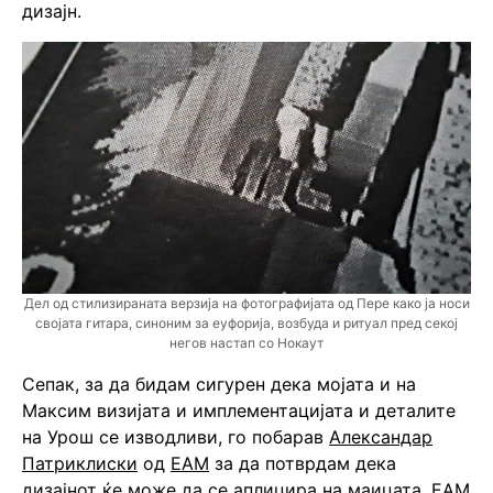
дизајн.
Дел од стилизираната верзија на фотографијата од Пере како ја носи
својата гитара, синоним за еуфорија, возбуда и ритуал пред секој
негов настап со Нокаут
Сепак, за да бидам сигурен дека мојата и на
Максим визијата и имплементацијата и деталите
на Урош се изводливи, го побарав
Александар
Патриклиски
од
ЕАМ
за да потврдам дека
дизајнот ќе може да се аплицира на маицата. ЕAM