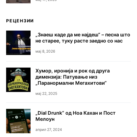
РЕЦЕНЗИИ
„Знаеш каде да ме најдеш“ – песна што
не старее, туку расте заедно со нас
мај 8, 2026
Хумор, иронија и рок од друга
димензија: Патување низ
„Паранормални Мегахитови“
мај 22, 2025
„Dial Drunk“ од Ноа Кахан и Пост
Мелоун
април 27, 2024