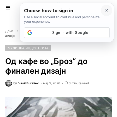
Дома
Музичка индустрија
Од кафе во „Броз“ до финален
дизајн
МУЗИЧКА ИНДУСТРИЈА
Од кафе во „Броз“ до
финален дизајн
by
Vasil Buraliev
мај 3, 2026
3 minute read