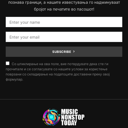
познава граници, а нашите известувања го надминуваат
бројот на печатите во пасошот!
SUBSCRIBE
Со штиклирање на ова поле, вие потврдувате дека сте ги
прочитале и се согласувате со нашите услови за користење
поврзани со складирање на податоците доставени преку овој
формулар.