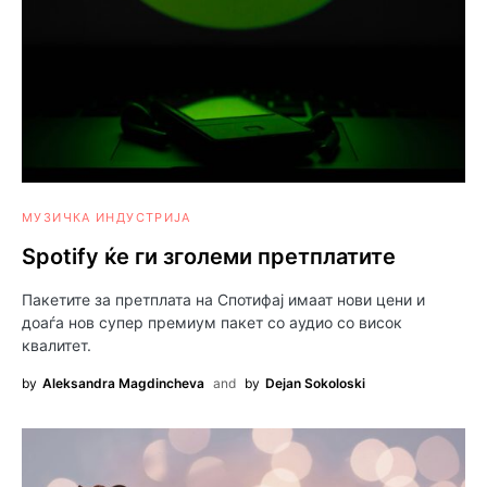
МУЗИЧКА ИНДУСТРИЈА
Spotify ќе ги зголеми претплатите
Пакетите за претплата на Спотифај имаат нови цени и
доаѓа нов супер премиум пакет со аудио со висок
квалитет.
by
Aleksandra Magdincheva
and
by
Dejan Sokoloski