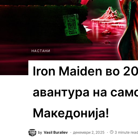
НАСТАНИ
Iron Maiden во 2
авантура на сам
Македонија!
by
Vasil Buraliev
декември 2, 2025
3 minute rea