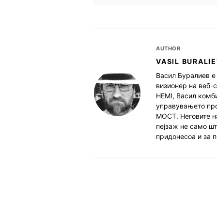
AUTHOR
VASIL BURALI
Васил Буралиев е 
визионер на веб-с
HEMI, Васил комб
управувањето про
МОСТ. Неговите н
пејзаж не само шт
придонесоа и за 