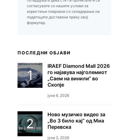
потврдувате дека сте ги прочитале и се
согласувате со нашите услови за
користење поврзани со складирање на
податоците доставени преку овој
формулар.
ПОСЛЕДНИ ОБЈАВИ
IRAEF Diamond Mall 2026
го најавува најголемиот
„Саем на винили“ во
Скопје
јуни 6, 2026
Ново музичко видео за
„Во 3 било кај“ од Миа
Перевска
јуни 2, 2026