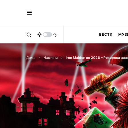
ВЕСТИ
МУЗ
Дома
Настани
Iron Maiden во 2026 – Рокерска ава