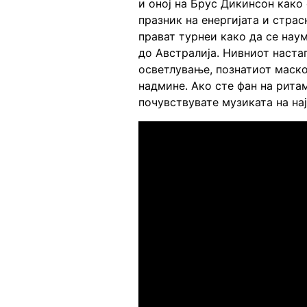
и оној на Брус Дикинсон како 
празник на енергијата и стра
прават турнеи како да се нау
до Австралија. Нивниот настап
осветлување, познатиот маско
надмине. Ако сте фан на ритам
почувствувате музиката на на