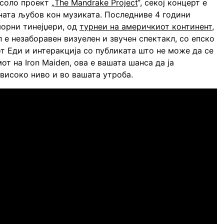
соло проект „
The Mandrake Project
“, секој концерт е
сната љубов кон музиката. Последниве 4 години
морни тинејџери, од
турнеи на америчкиот континент
,
 е незаборавен визуелен и звучен спектакл, со епско
т Еди и интеракција со публиката што не може да се
от на Iron Maiden, ова е вашата шанса да ја
јвисоко ниво и во вашата утроба.