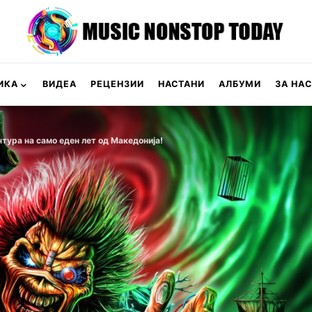
ИКА
ВИДЕА
РЕЦЕНЗИИ
НАСТАНИ
АЛБУМИ
ЗА НАС
нтура на само еден лет од Македонија!