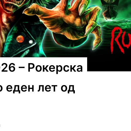
026 – Рокерска
о еден лет од
d