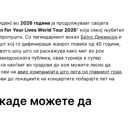
иден) во
2026 година
ја продолжуваат својата
n For Your Lives World Tour 2026
“ која секој љубител
а пропушти. Со легендарниот вокал
Брјуc Дикинсон
и
дот кој го дефинираше жанрот повеќе од 40 години,
вото шоу што се раскажува како мит во рок
македонската публика, оваа турнеја е супер
 се наоѓаат во градови до кои можете лесно да
тови на
авио компанијата што лета од главниот град
.
ови до локациите на концертите побарајте лет на
 каде можете да