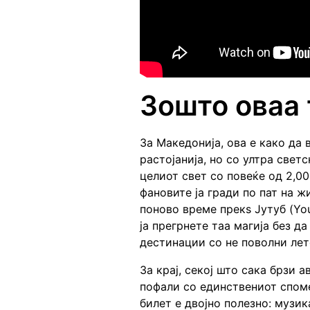
Зошто оваа 
За Македонија, ова е како да
растојанија, но со ултра све
целиот свет со повеќе од 2,00
фановите ја гради по пат на ж
поново време прекѕ Јутуб (Yo
ја прегрнете таа магија без д
дестинации со не поволни лет
За крај, секој што сака брзи 
пофали со единствениот споме
билет е двојно полезно: музик