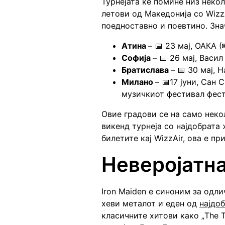
Турнејата ќе помине низ неко
летови од Македонија со Wizz
поедноставно и поевтино. Знач
Атина
– 📅 23 мај, ОАКА (
Софија
– 📅 26 мај, Васи
Братислава
– 📅 30 мај, 
Милано
– 📅17 јуни, Сан 
музичкиот фестивал фес
Овие градови се на само неко
викенд турнеја со најдобрата 
билетите кај WizzAir, ова е п
Неверојатн
Iron Maiden е синоним за одл
хеви метaлот и еден од
најдо
класичните хитови како „The Tr