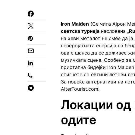
Iron Maiden
(Се чита Ајрон Ме
светска турнеја
насловена „
Ru
на хеви металот не смее да ј
неверојатната енергија на бен
ова е шанса да се доживее жи
музичката сцена. Особено за 
пристапна бидејќи Iron Maiden
стигнете со евтини летови ле
За повеќе алтернативи на лет
AlterTourist.com
.
Локации од
одите