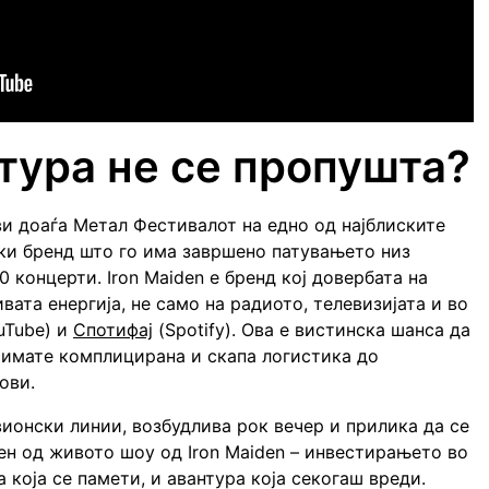
тура не се пропушта?
 ви доаѓа Метал Фестивалот на едно од најблиските
тски бренд што го има завршено патувањето низ
0 концерти. Iron Maiden е бренд кој довербата на
ивата енергија, не само на радиото, телевизијата и во
uTube) и
Спотифај
(Spotify). Ова е вистинска шанса да
а имате комплицирана и скапа логистика до
ови.
авионски линии, возбудлива рок вечер и прилика да се
н од живото шоу од Iron Maiden – инвестирањето во
а која се памети, и авантура која секогаш вреди.