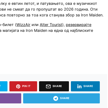
лку е евтин летот, и патувањето, ова е музичкиот
ви не смеат да го пропуштат во 2026 година. Оти
нса повторно за тоа кога станува збор за Iron Maiden.
о-билет (
WizzAir
или
Alter Tourist
),
резервирајте
а магијата на Iron Maiden на една од најблиските
T
PIN IT
SHARE
SHARE
SHARE