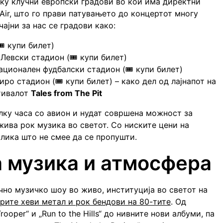
лку клучни европски градови во кои има директни
Air, што го прави патувањето до концертот многу
ајни за нас се градови како:
️
купи билет
)
л Левски стадион (🎟️
купи билет
)
Национален фудбалски стадион (🎟️
купи билет
)
Сиро стадион (🎟️
купи билет
) – како дел од лајнапот на
тивалот
Tales from The Pit
лку часа со авион и нудат совршена можност за
жива рок музика во светот. Со ниските цени на
рилика што не смее да се пропушти.
а музика и атмосфера
ично музичко шоу во живо, институција во светот на
брите хеви метал и рок бендови на 80-тите
. Од
ooper“ и „Run to the Hills“ до нивните нови албуми, па