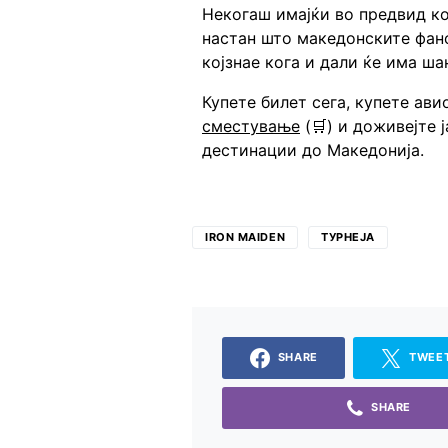
Некогаш имајќи во предвид ко
настан што македонските фано
којзнае кога и дали ќе има ша
Купете билет сега, купете ави
сместување
(🛒) и доживејте ј
дестинации до Македонија.
IRON MAIDEN
ТУРНЕЈА
SHARE
TWEE
SHARE