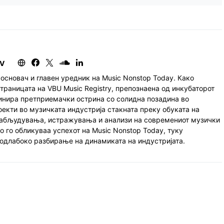
EV
основач и главен уредник на Music Nonstop Today. Како
траницата на VBU Music Registry, препознаена од инкубаторот
инира претприемачки острина со солидна позадина во
екти во музичката индустрија стакната преку обуката на
абљудувања, истражувања и анализи на современиот музички
о го обликуваа успехот на Music Nonstop Today, туку
подлабоко разбирање на динамиката на индустријата.