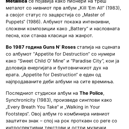
Metallica
се појавија како пионери на треш
металот со нивниот прв албум „Kill ‘Em All“ (1983),
а својот статус го зацврстија со „Master of
Puppets“ (1986). Албумот покажа интензивни,
сложени композиции како „Battery“ и насловната
песна, кои станаа класици на жанрот.
Во 1987 година Guns N’ Roses
стапија на сцената
со албумот “Appetite for Destruction” со нумери
како “Sweet Child O’ Mine” и “Paradise City”, кои ја
доловија енергијата и бунтовничкиот дух на
ерата. „Appetite for Destruction“ е еден од
најпродаваните деби албуми на сите времиња.
Последниот студиски албум на
The Police
,
Synchronicity (1983), произведе синглови како
„Every Breath You Take“ и „Walking in Your
Footsteps“. Овој албум го комбинира нивниот
заштитен знак – спој на рок проткаен со реге со
интроспективни текстови и остри музички