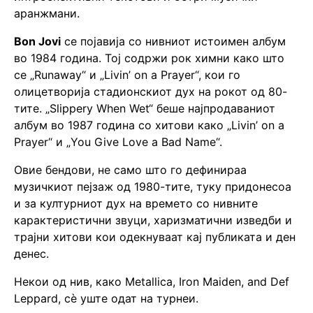
аранжмани.
Bon Jovi
се појавија со нивниот истоимен албум
во 1984 година. Тој содржи рок химни како што
се „Runaway“ и „Livin’ on a Prayer“, кои го
олицетворија стадионскиот дух на рокот од 80-
тите. „Slippery When Wet“ беше најпродаваниот
албум во 1987 година со хитови како „Livin’ on a
Prayer“ и „You Give Love a Bad Name“.
Овие бендови, не само што го дефинираа
музичкиот пејзаж од 1980-тите, туку придонесоа
и за културниот дух на времето со нивните
карактеристични звуци, харизматични изведби и
трајни хитови кои одекнуваат кај публиката и ден
денес.
Некои од нив, како Metallica, Iron Maiden, and Def
Leppard, сè уште одат на турнеи.