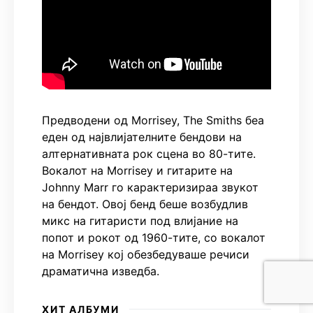
Предводени од Morrisey, The Smiths беа
еден од највлијателните бендови на
алтернативната рок сцена во 80-тите.
Вокалот на Morrisey и гитарите на
Johnny Marr го карактеризираа звукот
на бендот. Овој бенд беше возбудлив
микс на гитаристи под влијание на
попот и рокот од 1960-тите, со вокалот
на Morrisey кој обезбедуваше речиси
драматична изведба.
ХИТ АЛБУМИ