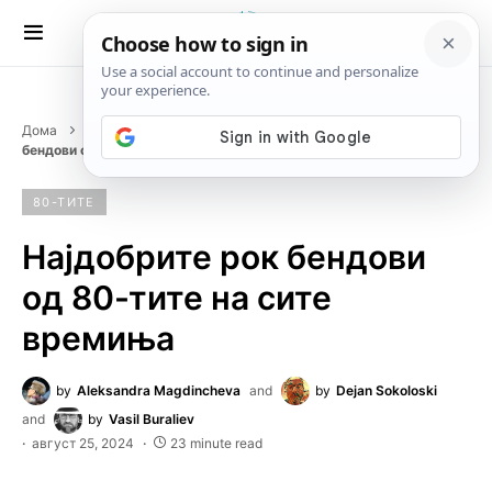
Дома
Музика
Декади
80-тите
Најдобрите рок
бендови од 80-тите на сите времиња
80-ТИТЕ
Најдобрите рок бендови
од 80-тите на сите
времиња
by
Aleksandra Magdincheva
and
by
Dejan Sokoloski
and
by
Vasil Buraliev
август 25, 2024
23 minute read