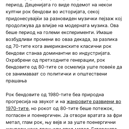
период. Деценијата го виде подемот на некои
култни рок бендови во историјата, секој
придонесувајќи за разновиден музички пејзаж кој
продолжува да влијае на модерната музика. Ова
беше период на големи експерименти. Имаше
возбудливи промени во оваа декада, за разлика
од 70-тите кога американските класични рок
бендови станаа доминантни во индустријата.
Охрабрени од претходните генерации, рок
бендовите од 80-тите се осмелија уште повеќе да
се занимаваат со политички и општествени
прашања
Рок бендовите од 1980-тите беа природна
прогресија на звукот и на
жанровите развиени во
1970-тите
, но рокот од 80-тите беше потежок,
погласен и поенергичен. Ја отвори вратата за фри
метал, глам рок, њу вејв и за уште поенергични