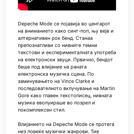
Depeche Mode се појавија во центарот
на вниманието како синт-поп, њу вејв и
алтернативен рок бенд. Станаа
препознатливи со нивните темни
текстови и експерименталната употреба
на електронски звуци. Првично, бендот
беше под влијание на раната
електронска музичка сцена. По
заминувањето на Vince Clarke и
последователното вклучување на Martin
Gore како главен текстописец, нивната
музика еволуираше во позрел и
покомплексен стил.
Влијанието на Depeche Mode се протега
низ повеќе музички жанрови. Тие