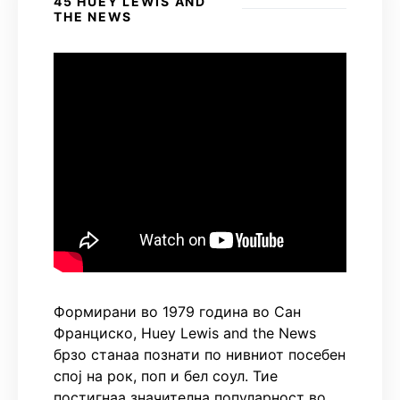
45 HUEY LEWIS AND
THE NEWS
Формирани во 1979 година во Сан
Франциско, Huey Lewis and the News
брзо станаа познати по нивниот посебен
спој на рок, поп и бел соул. Тие
постигнаа значителна популарност во