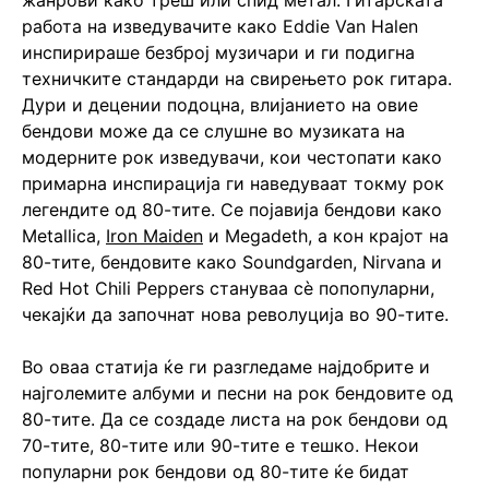
жанрови како треш или спид метал. Гитарската
работа на изведувачите како Eddie Van Halen
инспирираше безброј музичари и ги подигна
техничките стандарди на свирењето рок гитара.
Дури и децении подоцна, влијанието на овие
бендови може да се слушне во музиката на
модерните рок изведувачи, кои честопати како
примарна инспирација ги наведуваат токму рок
легендите од 80-тите. Се појавија бендови како
Metallica,
Iron Maiden
и Megadeth, а кон крајот на
80-тите, бендовите како Soundgarden, Nirvana и
Red Hot Chili Peppers стануваа сѐ попопуларни,
чекајќи да започнат нова револуција во 90-тите.
Во оваа статија ќе ги разгледаме најдобрите и
најголемите албуми и песни на рок бендовите од
80-тите. Да се создаде листа на рок бендови од
70-тите, 80-тите или 90-тите е тешко. Некои
популарни рок бендови од 80-тите ќе бидат