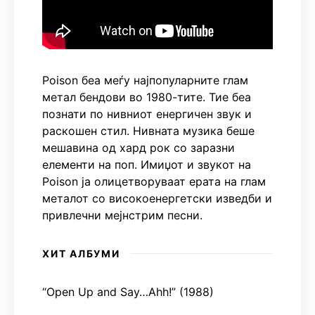
Poison беа меѓу најпопуларните глам
метал бендови во 1980-тите. Тие беа
познати по нивниот енергичен звук и
раскошен стил. Нивната музика беше
мешавина од хард рок со заразни
елементи на поп. Имиџот и звукот на
Poison ја олицетворуваат ерата на глам
металот со високоенергетски изведби и
привлечни мејнстрим песни.
ХИТ АЛБУМИ
“Open Up and Say…Ahh!” (1988)