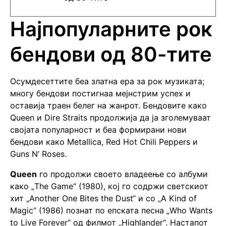
Најпопуларните рок
бендови од 80-тите
Осумдесеттите беа златна ера за рок музиката;
многу бендови постигнаа мејнстрим успех и
оставија траен белег на жанрот. Бендовите како
Queen и Dire Straits продолжија да ја зголемуваат
својата популарност и беа формирани нови
бендови како Metallica, Red Hot Chili Peppers и
Guns N’ Roses.
Queen
го продолжи своето владеење со албуми
како „The Game“ (1980), кој го содржи светскиот
хит „Another One Bites the Dust“ и со „A Kind of
Magic“ (1986) познат по епската песна „Who Wants
to Live Forever“ од филмот „Highlander“. Настапот