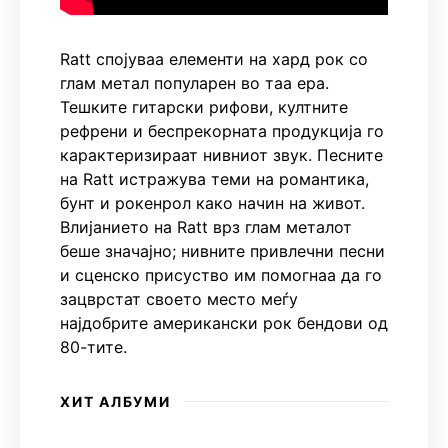
Ratt спојуваа елементи на хард рок со
глам метал популарен во таа ера.
Тешките гитарски рифови, култните
рефрени и беспрекорната продукција го
карактеризираат нивниот звук. Песните
на Ratt истражува теми на романтика,
бунт и рокенрол како начин на живот.
Влијанието на Ratt врз глам металот
беше значајно; нивните привлечни песни
и сценско присуство им помогнаа да го
зацврстат своето место меѓу
најдобрите американски рок бендови од
80-тите.
ХИТ АЛБУМИ