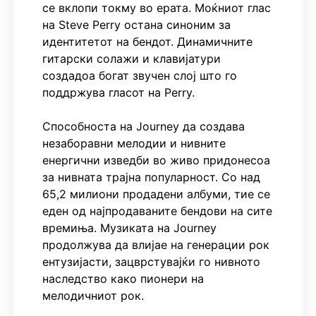
се вклопи токму во ерата. Моќниот глас
на Steve Perry остана синоним за
идентитетот на бендот. Динамичните
гитарски солажи и клавијатури
создадоа богат звучен слој што го
поддржува гласот на Perry.
Способноста на Journey да создава
незаборавни мелодии и нивните
енергични изведби во живо придонесоа
за нивната трајна популарност. Со над
65,2 милиони продадени албуми, тие се
еден од најпродаваните бендови на сите
времиња. Музиката на Journey
продолжува да влијае на генерации рок
ентузијасти, зацврстувајќи го нивното
наследство како пионери на
мелодичниот рок.