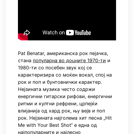
Pat Benatar, американска рок пејачка,
стана
популарна во доцните 1970-ти
и
1980-ти со посебен звук кој се
карактеризира со моќен вокал, спој на
рок и поп и бунтовнички карактер.
Нејзината музика често содржи
енергични гитарски рифови, енергични
ритми и култни рефрени, црпејќи
влијанија од хард рок, њу вејв и поп
рок. Нејзината најголема хит песна „Hit
Me with Your Best Shot“ е една од
најпопуларните и најлесно