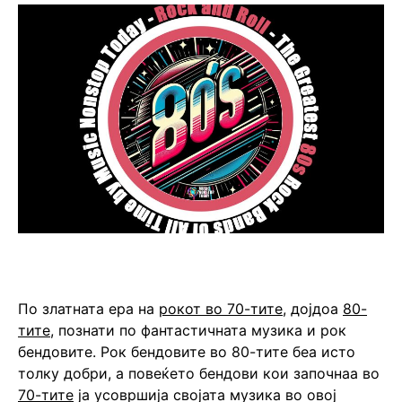
По златната ера на
рокот во 70-тите
, дојдоа
80-
тите
, познати по фантастичната музика и рок
бендовите. Рок бендовите во 80-тите беа исто
толку добри, а повеќето бендови кои започнаа во
70-тите
ја усовршија својата музика во овој