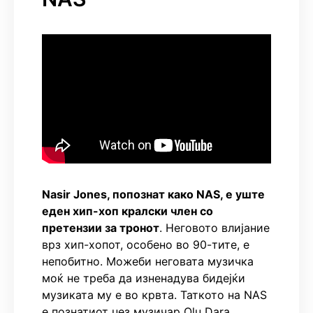
Nasir Jones, попознат како NAS, е уште
еден хип-хоп кралски член со
претензии за тронот
. Неговото влијание
врз хип-хопот, особено во 90-тите, е
непобитно. Можеби неговата музичка
моќ не треба да изненадува бидејќи
музиката му е во крвта. Таткото на NAS
е познатиот џез музичар Olu Dara.