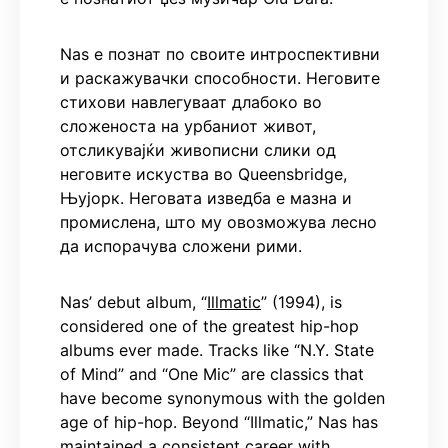
Nas е познат по своите интроспективни
и раскажувачки способности. Неговите
стихови навлегуваат длабоко во
сложеноста на урбаниот живот,
отсликувајќи живописни слики од
неговите искуства во Queensbridge,
Њујорк. Неговата изведба е мазна и
промислена, што му овозможува лесно
да испорачува сложени рими.
Nas’ debut album, “
Illmatic
” (1994), is
considered one of the greatest hip-hop
albums ever made. Tracks like “N.Y. State
of Mind” and “One Mic” are classics that
have become synonymous with the golden
age of hip-hop. Beyond “Illmatic,” Nas has
maintained a consistent career with