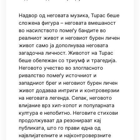
Надвор од неговата музика, Tupac беше
сложена фигура – неговата вмешаност
во насилството помеѓу бандите во
реалниот живот и неговиот бурен личен
живот само ја дополнуваа неговата
загадочна личност. Животот на Tupac
беше обележан со триумф и трагедија.
Неговото учество во злогласното
ривалство помеѓу источниот и
западниот брег и неговиот бурен личен
живот додаваа интриги и контроверзии
на неговата легенда. Сепак, неговото
влијание врз хип-хопот и популарната
култура е непобитно. Неговите стихови
продолжуваат да резонираат кај
публиката, што го прави една од
највлијателните и најконтроверзните