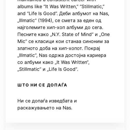
albums like “It Was Written,” “Stillmatic,”
and “Life Is Good”. Деби албумот на Nas,
„Illmatic“ (1994), се смета за еден од
најголемите хип-хоп албуми до сега.
Песните како „N.Y. State of Mind“ и „One
Mic“ се класици кои станаа синоним за
златното доба на хип-хопот. Покрај
„Illmatic“, Nas одржа достојна кариера
со албуми како „It Was Written“,
„Stillmatic“ и „Life Is Good“.
ШТО НИ СЕ ДОПАЃА
Ни се допаѓа изведбата и
раскажувањето на Nas.