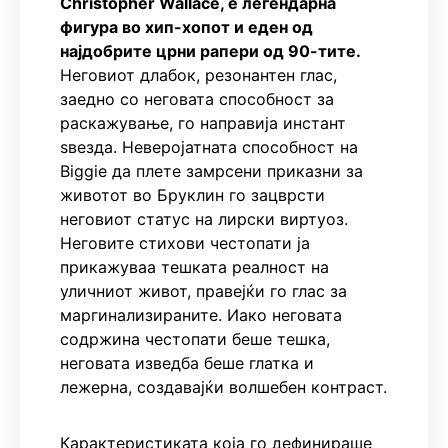
Christopher Wallace, е легендарна
фигура во хип-хопот и еден од
најдобрите црни рапери од 90-тите.
Неговиот длабок, резонантен глас,
заедно со неговата способност за
раскажување, го направија инстант
ѕвезда. Неверојатната способност на
Biggie да плете замрсени приказни за
животот во Бруклин го зацврсти
неговиот статус на лирски виртуоз.
Неговите стихови честопати ја
прикажуваа тешката реалност на
уличниот живот, правејќи го глас за
маргинализираните. Иако неговата
содржина честопати беше тешка,
неговата изведба беше глатка и
лежерна, создавајќи волшебен контраст.
Карактеристиката која го дефинираше