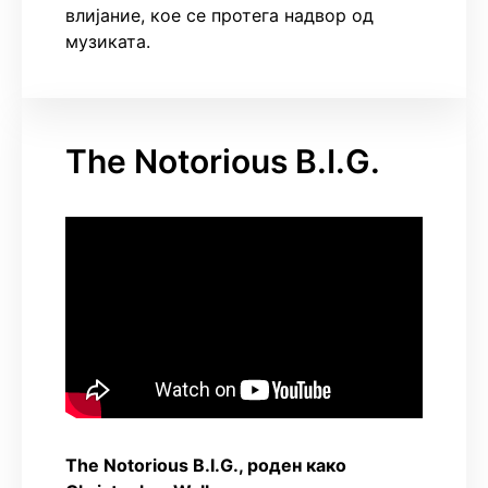
влијание, кое се протега надвор од
музиката.
The Notorious B.I.G.
The Notorious B.I.G., роден како