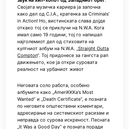
звук на хип-хопот од Западниот брег
.
Својата музичка кариера ја започна
како дел од C.I.A., кратенка за Criminals’
in Action! Но, вистинската слава дојде
откако тој се приклучи на N.W.A. Кога
имал само 19 години, тој го напишал
најголемиот дел од стиховите на
култниот албум на N.W.A. „
Straight Outta
Compton
“. Тој придонесе за гангста рап
движењето, кое ја откри суровата
реалност на урбаниот живот
Неговата соло работа, особено
албумите како „AmeriKKKa’s Most
Wanted“ и „Death Certificate“, е позната
по неговите општествени коментари,
адресирање на системскиот расизам и
неправда со сурова искреност. Песната
„It Was a Good Day“ е позната поради