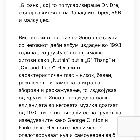
„G-фанк“, кој го популаризираше Dr. Dre,
е спој на хип-хоп на Западниот брег, R&B
и малку џез.
Вистинскиот пробив на Snoop се случи
со неговиот деби албум издаден во 1993
година „Doggystyle“ во кој имаше
хитови како „Nuthin“ but a „G“ Thang“ и
„Gin and Juice“. Неговиот
карактеристичен глас – низок, бавен,
развлечен – и паметната игра на
зборови и раскажување, го издвојуваа
од другите. Snoop тврди дека фанк
влијанијата во неговата музика доаѓаат
од 1970-тите, потпирајќи се на грувот на
изведувачите како George Clinton и
Funkadelic. Неговите песни често
отелотворуваат кул и самоуверен вајб