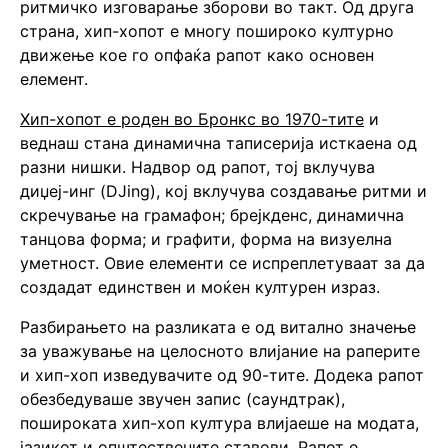
ритмичко изговарање зборови во такт. Од друга
страна, хип-хопот е многу пошироко културно
движење кое го опфаќа рапот како основен
елемент.
Хип-хопот е роден во Бронкс во 1970-тите
и
веднаш стана динамична таписерија исткаена од
разни нишки. Надвор од рапот, тој вклучува
диџеј-инг (DJing), кој вклучува создавање ритми и
скречување на грамафон; брејкденс, динамична
танцова форма; и графити, форма на визуелна
уметност. Овие елементи се испреплетуваат за да
создадат единствен и моќен културен израз.
Разбирањето на разликата е од витално значење
за уважување на целосното влијание на раперите
и хип-хоп изведувачите од 90-тите. Додека рапот
обезбедуваше звучен запис (саундтрак),
пошироката хип-хоп култура влијаеше на модата,
јазикот и општествените ставови. Рапот е