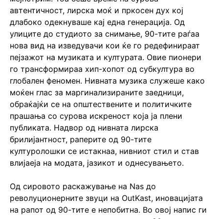
автентичност, лирска моќ и пркосен дух кој
длабоко одекнуваше кај една генерација. Од
улиците до студиото за снимање, 90-тите раѓаа
нова вид на изведувачи кои ќе го редефинираат
пејзажот на музиката и културата. Овие пионери
го трансформираа хип-хопот од субкултура во
глобален феномен. Нивната музика служеше како
моќен глас за маргинализираните заедници,
обраќајќи се на општествените и политичките
прашања со сурова искреност која ја плени
публиката. Надвор од нивната лирска
брилијантност, раперите од 90-тите
културолошки се истакнаа, нивниот стил и став
влијаеја на модата, јазикот и однесувањето.
Од сировото раскажување на Nas до
револуционерните звуци на OutKast, иновацијата
на рапот од 90-тите е непобитна. Во овој напис ги