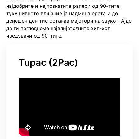
најдобрите и најпознатите рапери од 90-тите,
туку нивното влијание ја надмина ерата и до
денешен ден тие останаа мајстори на звукот. Ајде
да ги погледнеме највлијателните хип-хоп
иведувачи од 90-тите.
Tupac (2Pac)