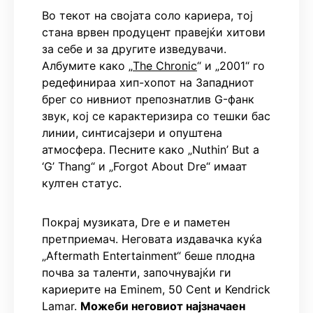
Во текот на својата соло кариера, тој
стана врвен продуцент правејќи хитови
за себе и за другите изведувачи.
Албумите како „
The Chronic
“ и „2001“ го
редефинираа хип-хопот на Западниот
брег со нивниот препознатлив G-фанк
звук, кој се карактеризира со тешки бас
линии, синтисајзери и опуштена
атмосфера. Песните како „Nuthin’ But a
‘G’ Thang“ и „Forgot About Dre“ имаат
култен статус.
Покрај музиката, Dre е и паметен
претприемач. Неговата издавачка куќа
„Aftermath Entertainment“ беше плодна
почва за таленти, започнувајќи ги
кариерите на Eminem, 50 Cent и Kendrick
Lamar.
Можеби неговиот најзначаен