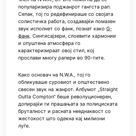
популаризира поджанрот гангста рап.
Сепак, тој го редефинираше со својата
солистичка работа, создавајќи помазен
звук исполнет со фанк, познат како
G-
фанк
. Синтисајзери, слоевити хармонии
и опуштена атмосфера го
карактеризираат овој стил, кој
прослави многу рапери во 90-тите.
Како основач на N.W.A., тој го
обликуваше суровиот и општествено
свесен звук на жанрот. Албумот „Straight
Outta Compton“ беше револуционерен,
допирајќи ги прашањата за полициската
бруталност и расната нееднаквост со
жестокост што одекна кај милиони
луѓе.