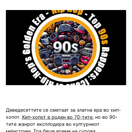
Деведесеттите се сметаат за златна ера во хип-
хопот.
Хип-хопот е роден во 70-тите,
но во 90-
тите жанрот експлодира во културниот
мејнстрим. Тоа беше време на сурова