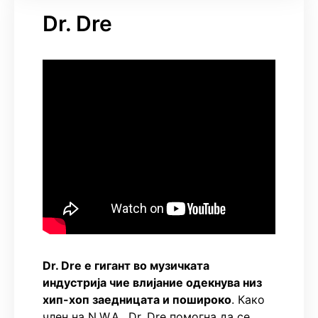
Dr. Dre
Dr. Dre е гигант во музичката
индустрија чие влијание одекнува низ
хип-хоп заедницата и пошироко
. Како
член на N.W.A., Dr. Dre помогна да се