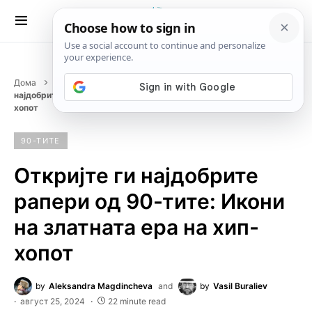
Дома
Музика
Декади
90-тите
Откријте ги
најдобрите рапери од 90-тите: Икони на златната ера на хип-
хопот
90-ТИТЕ
Откријте ги најдобрите
рапери од 90-тите: Икони
на златната ера на хип-
хопот
by
Aleksandra Magdincheva
and
by
Vasil Buraliev
август 25, 2024
22 minute read