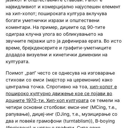
највидливиот и комерцијално најуспешен елемент
на хип-хопот; пошироката култура вклучува
богати уметнички изрази и општествени
коментари. На пример, диџеите од 90-тите
одиграа клучна улога во обликувањето на
звучните пејзажи што ја дефинираа ерата. Во исто
време, брејкденсерите и графити-уметниците
додадоа визуелни и кинетички димензии на
културата.
Поимот „рап“ често се однесува на изговарање
стихови со емси (мајстор на церемонии) како
централна точка. Спротивно на тоа,
хип-хопот е
пошироко културно движење кое се појави во
доцните 1970-ти. Хип-хоп културата
се темели на
четири основни столбови: емси-инг (MCing, т.е.,
рапување), диџеј-инг (DJing, т.е., музицирање со
два и повеќе грамофони (turntablism)), B-boying
(брејкденс) и цртање графити. Сите овие