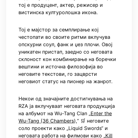
тој е продуцент, актер, режисер и
вистинска културолошка икона.
Тој е мајстор за семплирање кој
честопати во своите ритми вклучува
опскурни соул, фанк и џез плочи. Овој
уникатен пристап, заедно со неговата
склоност кон комбинирање на боречки
вештини и источна филозофија во
неговите текстови, го зацврсти
неговиот статус на пионер на жанрот.
Некои од значајните достигнувања на
RZA ја вклучуваат неговата продукција
на албумот на Wu-Tang Clan „
Enter the
Wu-Tang (36 Chambers
),“ 🛒 неговите
соло проекти како „Liquid Swords“ и
неговата работа на филмови како „
Kill