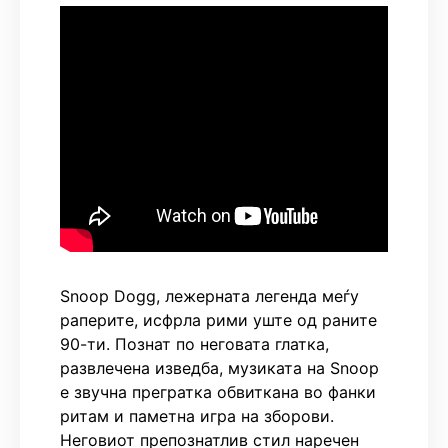
Snoop Dogg, лежерната легенда меѓу
раперите, исфрла рими уште од раните
90-ти. Познат по неговата глатка,
развлечена изведба, музиката на Snoop
е звучна прегратка обвиткана во фанки
ритам и паметна игра на зборови.
Неговиот препознатлив стил наречен