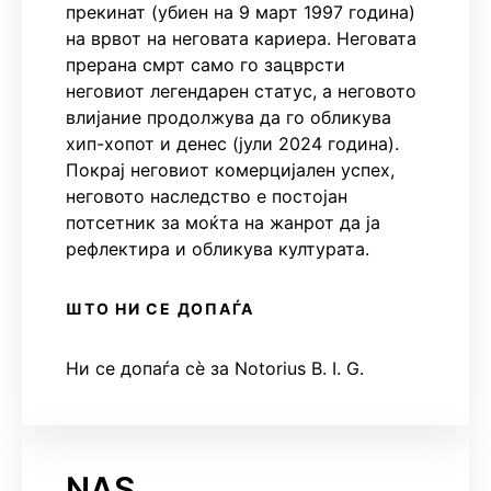
прекинат (убиен на 9 март 1997 година)
на врвот на неговата кариера. Неговата
прерана смрт само го зацврсти
неговиот легендарен статус, а неговото
влијание продолжува да го обликува
хип-хопот и денес (јули 2024 година).
Покрај неговиот комерцијален успех,
неговото наследство е постојан
потсетник за моќта на жанрот да ја
рефлектира и обликува културата.
ШТО НИ СЕ ДОПАЃА
Ни се допаѓа сè за Notorius B. I. G.
NAS