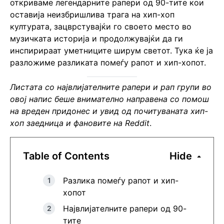
откриваме легендарните рапери од 90-тите кои
оставија неизбришлива трага на хип-хоп
културата, зацврстувајќи го своето место во
музичката историја и продолжувајќи да ги
инспирираат уметниците ширум светот. Тука ќе ја
разложиме разликата помеѓу рапот и хип-хопот.
Листата со највлијателните рапери и рап групи во
овој напис беше внимателно направена со помош
на вреден придонес и увид од почитуваната
хип-
хоп заедница и фановите на Reddit
.
Table of Contents
Hide
Разлика помеѓу рапот и хип-
хопот
Највлијателните рапери од 90-
тите