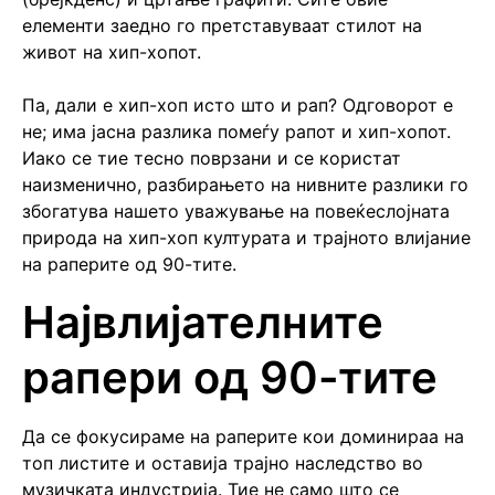
елементи заедно го претставуваат стилот на
живот на хип-хопот.
Па, дали е хип-хоп исто што и рап? Одговорот е
не; има јасна разлика помеѓу рапот и хип-хопот.
Иако се тие тесно поврзани и се користат
наизменично, разбирањето на нивните разлики го
збогатува нашето уважување на повеќеслојната
природа на хип-хоп културата и трајното влијание
на раперите од 90-тите.
Највлијателните
рапери од 90-тите
Да се ​​фокусираме на раперите кои доминираа на
топ листите и оставија трајно наследство во
музичката индустрија. Тие не само што се