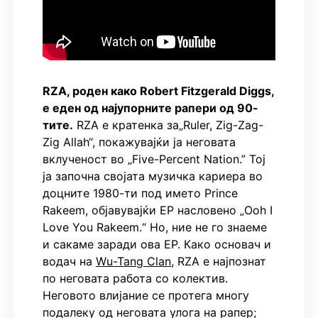
RZA, роден како Robert Fitzgerald Diggs,
е еден од најупорните рапери од 90-
тите.
RZA е кратенка за„Ruler, Zig-Zag-
Zig Allah“, покажувајќи ја неговата
вклученост во „Five-Percent Nation.” Тој
ја започна својата музичка кариера во
доцните 1980-ти под името Prince
Rakeem, објавувајќи EP насловено „Ooh I
Love You Rakeem.“ Но, ние не го знаеме
и сакаме заради ова ЕР. Како основач и
водач на
Wu-Tang Clan
, RZA е најпознат
по неговата работа со колектив.
Неговото влијание се протега многу
подалеку од неговата улога на рапер;