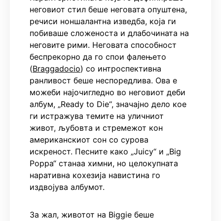
неговиот стил беше неговата опуштена,
речиси ноншалантна изведба, која ги
побиваше сложеноста и длабочината на
неговите рими. Неговата способност
беспрекорно да го спои фалењето
(
Braggadocio
) со интроспективна
ранливост беше неспоредлива. Ова е
можеби најочигледно во неговиот деби
албум, „Ready to Die“, значајно дело кое
ги истражува темите на уличниот
живот, љубовта и стремежот кон
американскиот сон со сурова
искреност. Песните како „Juicy“ и „Big
Poppa“ станаа химни, но целокупната
наративна кохезија навистина го
издвојува албумот.
За жал, животот на Biggie беше