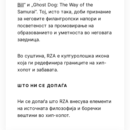
Bill
“ и „Ghost Dog: The Way of the
Samurai“. Тој, исто така, доби признание
за неговите филантропски напори и
посветеност за промовирање на
образованието и уметноста во неговата
заедница.
Во суштина, RZA е културолошка икона
која ги редефинира границите на хип-
хопот и забавата.
ШТО НИ СЕ ДОПАЃА
Ни се допаѓа што RZA внесува елементи
на источната филозофија и боречки
вештини во хип-хопот.