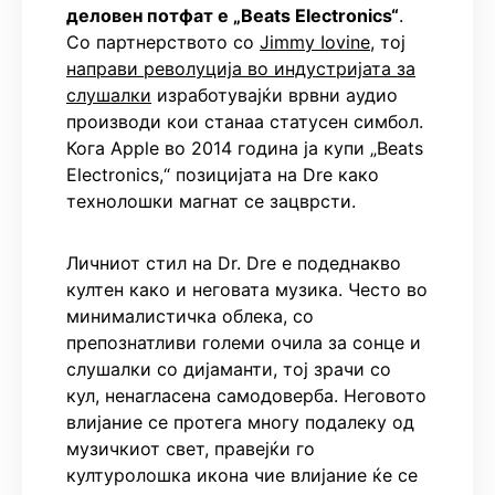
деловен потфат е „Beats Electronics“
.
Со партнерството со
Jimmy Iovine
, тој
направи револуција во индустријата за
слушалки
изработувајќи врвни аудио
производи кои станаа статусен симбол.
Кога Apple во 2014 година ја купи „Beats
Electronics,“ позицијата на Dre како
технолошки магнат се зацврсти.
Личниот стил на Dr. Dre е подеднакво
култен како и неговата музика. Често во
минималистичка облека, со
препознатливи големи очила за сонце и
слушалки со дијаманти, тој зрачи со
кул, ненагласена самодоверба. Неговото
влијание се протега многу подалеку од
музичкиот свет, правејќи го
културолошка икона чие влијание ќе се