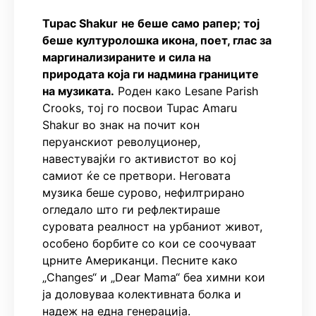
Tupac Shakur
не беше само рапер; тој
беше културолошка икона, поет, глас за
маргинализираните и сила на
природата која ги надмина границите
на музиката.
Роден како Lesane Parish
Crooks, тој го посвои Tupac Amaru
Shakur во знак на почит кон
перуанскиот револуционер,
навестувајќи го активистот во кој
самиот ќе се претвори. Неговата
музика беше сурово, нефилтрирано
огледало што ги рефлектираше
суровата реалност на урбаниот живот,
особено борбите со кои се соочуваат
црните Американци. Песните како
„Changes“ и „Dear Mama“ беа химни кои
ја доловуваа колективната болка и
надеж на една генерација.