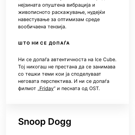
нејзината опуштена вибрација и
живописното раскажување, нудејќи
навестување за оптимизам среде
вообичаена тензија.
ШТО НИ СЕ ДОПАЃА
Ни се допаѓа автентичноста на Ice Cube.
Тој никогаш не престана да се занимава
со тешки теми кои ја споделуваат
неговата перспектива. И ни се допаѓа
филмот „
Friday
“ и песната од OST.
Snoop Dogg