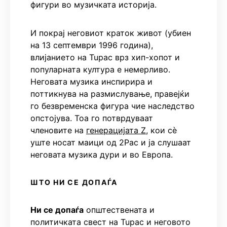
фигури во музичката историја.
И покрај неговиот краток живот (убиен
на 13 септември 1996 година),
влијанието на Tupac врз хип-хопот и
популарната култура е немерливо.
Неговата музика инспирира и
поттикнува на размислување, правејќи
го безвременска фигура чие наследство
опстојува. Тоа го потврдуваат
членовите на
генерацијата Z
, кои сè
уште носат маици од 2Pac и ја слушаат
неговата музика дури и во Европа.
ШТО НИ СЕ ДОПАЃА
Ни се допаѓа
општествената и
политичката свест на Tupac и неговото