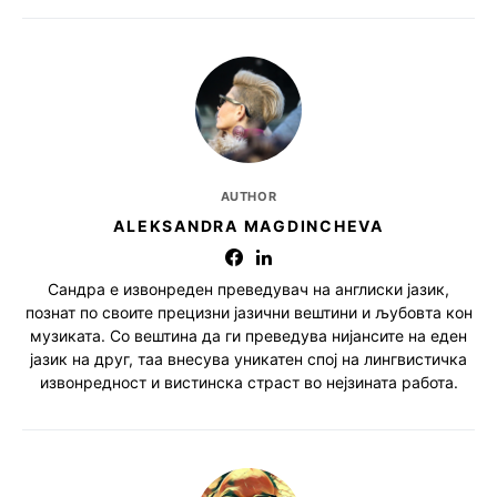
AUTHOR
ALEKSANDRA MAGDINCHEVA
Сандра е извонреден преведувач на англиски јазик,
познат по своите прецизни јазични вештини и љубовта кон
музиката. Со вештина да ги преведува нијансите на еден
јазик на друг, таа внесува уникатен спој на лингвистичка
извонредност и вистинска страст во нејзината работа.