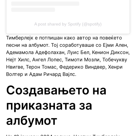
A post shared by Spotify (@spotify)
Тимберлејк е потпишан како автор на повеќето
песни на албумот. Тој соработуваше со Ејми Ален,
Адемамола Адефолахан, Луис Бел, Кенион Диксон,
Нејт Хилс, Ангел Лопес, Тимоти Мозли, Тобечукву
Нвигве, Терон Томас, Федерико Виндвер, Хенри
Волтер и Адам Ричард Вајлс.
Создавањето на
приказната за
албумот