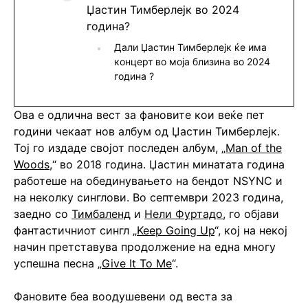
Џастин Тимберлејк во 2024
година?
Дали Џастин Тимберлејк ќе има
концерт во моја близина во 2024
година ?
Ова е одлична вест за фановите кои веќе пет
години чекаат нов албум од Џастин Тимберлејк.
Тој го издаде својот последен албум, „
Man of the
Woods
,“ во 2018 година. Џастин минатата година
работеше на обединувањето на бендот NSYNC и
на неколку синглови. Во септември 2023 година,
заедно со
Тимбаленд
и
Нели Фуртадо
, го објави
фантастичниот сингл „
Keep Going Up
“, кој на некој
начин претставува продолжение на една многу
успешна песна „
Give It To Me
“.
Фановите беа воодушевени од веста за