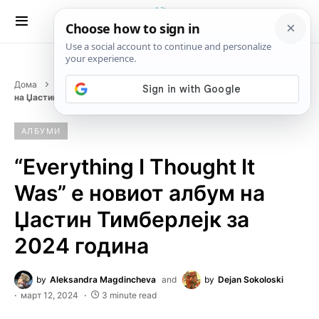
Дома
Албуми
“Everything I Thought It Was” е новиот албум
на Џастин Тимберлејк за 2024 година
АЛБУМИ
“Everything I Thought It
Was” е новиот албум на
Џастин Тимберлејк за
2024 година
by
Aleksandra Magdincheva
and
by
Dejan Sokoloski
март 12, 2024
3 minute read