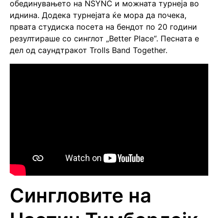
обединувањето на NSYNC и можната турнеја во
иднина. Додека турнејата ќе мора да почека,
првата студиска посета на бендот по 20 години
резултираше со синглот „Better Place“. Песната е
дел од саундтракот Trolls Band Together.
Сингловите на