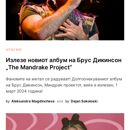
АЛБУМИ
Излезе новиот албум на Брус Дикинсон
„The Mandrake Project“
Фановите на метал се радуваат! Долгоочекуваниот албум
на Брус Дикинсон, Мандрак проектот, веќе е излезен, 1
март 2024 година!
by
Aleksandra Magdincheva
and
by
Dejan Sokoloski