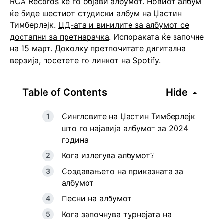
RCA Records ќе го објави албумот. Новиот албум
ќе биде шестиот студиски албум на Џастин
Тимберлејк.
ЦД-ата и винилите за албумот се
достапни за претнарачка
. Испораката ќе започне
на 15 март. Доколку претпочитате дигитална
верзија,
посетете го линкот на Spotify
.
Table of Contents
Hide
Сингловите на Џастин Тимберлејк
што го најавија албумот за 2024
година
Кога излегува албумот?
Создавањето на приказната за
албумот
Песни на албумот
Кога започнува турнејата на