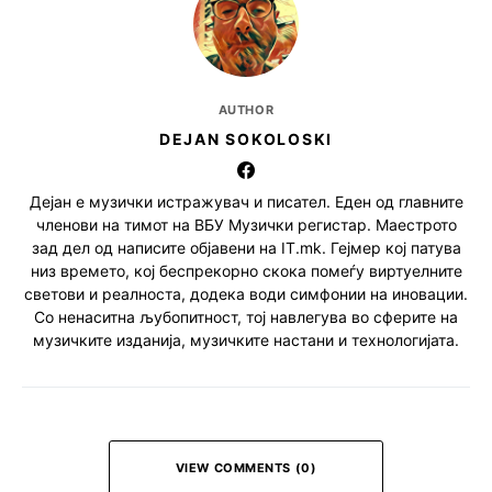
AUTHOR
DEJAN SOKOLOSKI
Дејан е музички истражувач и писател. Еден од главните
членови на тимот на ВБУ Музички регистар. Маестрото
зад дел од написите објавени на IT.mk. Гејмер кој патува
низ времето, кој беспрекорно скока помеѓу виртуелните
светови и реалноста, додека води симфонии на иновации.
Со ненаситна љубопитност, тој навлегува во сферите на
музичките изданија, музичките настани и технологијата.
VIEW COMMENTS (0)