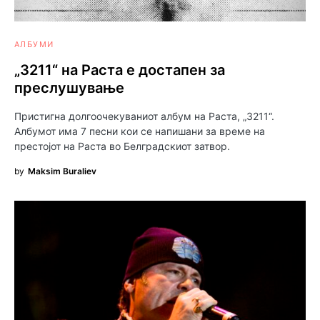
АЛБУМИ
„3211“ на Раста е достапен за
преслушување
Пристигна долгоочекуваниот албум на Раста, „3211“.
Албумот има 7 песни кои се напишани за време на
престојот на Раста во Белградскиот затвор.
by
Maksim Buraliev