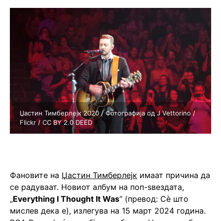
Џастин Тимберлејк 2020 / Фотографија од J Vettorino /
Flickr / CC BY 2.0 DEED
Фановите на
Џастин Тимберлејк
имаат причина да
се радуваат. Новиот албум на поп-ѕвездата,
„
Everything I Thought It Was
“ (превод: Сѐ што
мислев дека е), излегува на 15 март 2024 година.