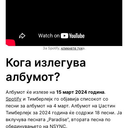
За Spotify,
кликнете тук
а.
Кога излегува
албумот?
Албумот ќе излезе на
15 март 2024 година
.
Spotify
и Тимберлејк го објавија списокот со
песни за албумот на 4 март. Албумот на Џастин
Тимберлејк за 2024 година ќе содржи 18 песни. Ја
вклучува песната „Paradise“, втората песна по
обединувањето на NSYNC.