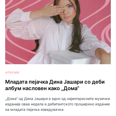
АЛБУМИ
Младата пејачка Дина Јашари со деби
албум насловен како „Дома“
„Дома“ од Дина Јашари е едно од најинтересните музички
изданија оваа недела е дебитантското проширено издание
на младата пејачка изведувачка.