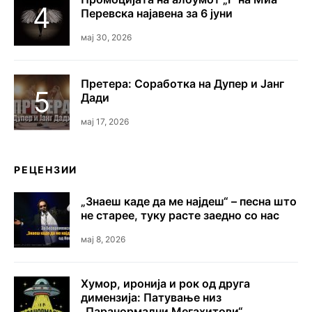
Перевска најавена за 6 јуни
мај 30, 2026
Претера: Соработка на Дупер и Јанг
Дади
мај 17, 2026
РЕЦЕНЗИИ
„Знаеш каде да ме најдеш“ – песна што
не старее, туку расте заедно со нас
мај 8, 2026
Хумор, иронија и рок од друга
димензија: Патување низ
„Паранормални Мегахитови“