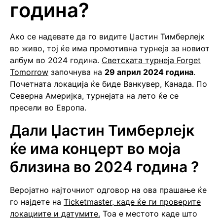
година?
Ако се надевате да го видите Џастин Тимберлејк
во живо, тој ќе има промотивна турнеја за новиот
албум во 2024 година.
Светската турнеја Forget
Tomorrow
започнува на
29 април 2024 година
.
Почетната локација ќе биде Ванкувер, Канада. По
Северна Америјка, турнејата на лето ќе се
пресели во Европа.
Дали Џастин Тимберлејк
ќе има концерт во моја
близина во 2024 година ?
Веројатно најточниот одговор на ова прашање ќе
го најдете на
Ticketmaster, каде ќе ги проверите
локациите и датумите.
Тоа е местото каде што