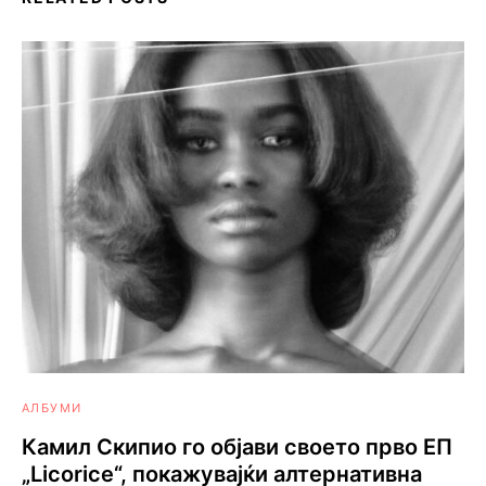
АЛБУМИ
Камил Скипио го објави своето прво ЕП
„Licorice“, покажувајќи алтернативна