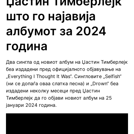
Џастин Тимберлејк
што го најавија
албумот за 2024
година
Два сингла од новиот албум на Џастин Тимберлејк
беа издадени пред официјалното објавување на
„Everything I Thought It Was“. Сингловите „Selfish“
(ни се допаѓа оваа слатка песна) и „Drown“ беа
издадени неколку месеци пред Џастин
Тимберлејк да го објави новиот албум на 25
јануари 2024 година.