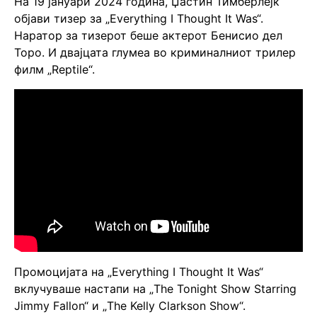
На 19 јануари 2024 година, Џастин Тимберлејк
објави тизер за „Everything I Thought It Was“.
Наратор за тизерот беше актерот Бенисио дел
Торо. И двајцата глумеа во криминалниот трилер
филм „Reptile“.
Промоцијата на „Everything I Thought It Was“
вклучуваше настапи на „The Tonight Show Starring
Jimmy Fallon“ и „The Kelly Clarkson Show“.