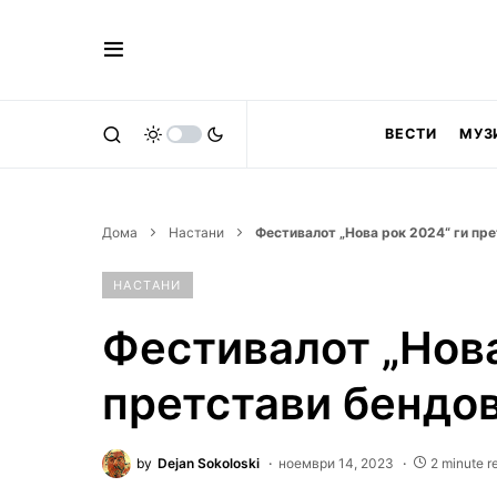
ВЕСТИ
МУЗ
Дома
Настани
Фестивалот „Нова рок 2024“ ги пр
НАСТАНИ
Фестивалот „Нова
претстави бендо
by
Dejan Sokoloski
ноември 14, 2023
2 minute r