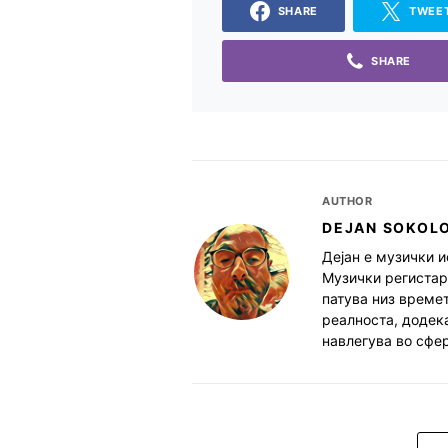
SHARE
TWEE
SHARE
AUTHOR
DEJAN SOKOL
Дејан е музички и
Музички регистар.
патува низ времет
реалноста, додека
навлегува во сфер