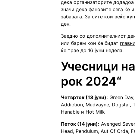
дека организаторите додадоа 
значи дека фановите сега ќе 
забавата. За сите кои веќе ку
ден.
Заедно со дополнителниот ден
или барем кои ќе бидат
главн
ќе трае до 16 јуни недела.
Учесници на
рок 2024“
Четврток (13 јуни):
Green Day, 
Addiction, Mudvayne, Dogstar, Th
Hanabie и Hot Milk
Петок (14 јуни):
Avenged Sevenf
Head, Pendulum, Aut Of Orda, Faa