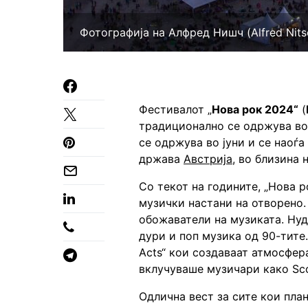
Фотографија на Алфред Нишч (Alfred Nits
Фестивалот „
Нова рок 2024“
(
традиционално се одржува во 
се одржува во јуни и се наоѓа
држава
Австрија
, во близина 
Со текот на годините, „Нова р
музички настани на отворено.
обожаватели на музиката. Нуд
дури и поп музика од 90-тите.
Acts“ кои создаваат атмосфера
вклучуваше музичари како Scoo
Одлична вест за сите кои пла