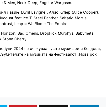
ce & Men, Neck Deep, Engst и Wargasm.
ил Лавињ (Avril Lavigne), Алис Купер (Alice Cooper),
ycount feat.Ice-T, Steel Panther, Saltatio Mortis,
Kontrust, Leap и We Blame The Empire.
 Horizon, Bad Omens, Dropkick Murphys, Babymetal,
k Stone Cherry.
до јуни 2024 се очекуваат уште музичари и бендови,
 љубителите на музиката на фестивалот „Нова рок