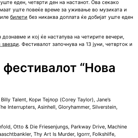
уште еден, четврти ден на настанот. Ова секако
имаат уште повеќе време за уживање во музиката и
пиле
билети
без никаква доплата ќе добијат уште еден
 дознавме и кој ќе настапува на четирите вечери,
и ѕвезди
. Фестивалот започнува на 13 јуни, четврток и
 фестивалот “Нова
Billy Talent, Кори Тејлор (Corey Taylor), Jane’s
e Interrupters, Asinhell, Gloryhammer, Silverstein,
old, Otto & Die Friesenjungs, Parkway Drive, Machine
schtbankler, Thy Art Is Murder, Igorrr, Folkshilfe,