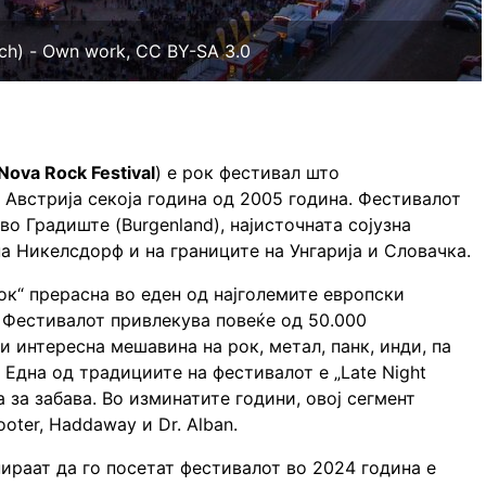
ch) - Own work, CC BY-SA 3.0
Nova Rock Festival
) е рок фестивал што
Австрија секоја година од 2005 година. Фестивалот
 во Градиште (Burgenland), најисточната сојузна
на Никелсдорф и на границите на Унгарија и Словачка.
ок“ прерасна во еден од најголемите европски
 Фестивалот привлекува повеќе од 50.000
и интересна мешавина на рок, метал, панк, инди, па
 Една од традициите на фестивалот е „Late Night
 за забава. Во изминатите години, овој сегмент
ter, Haddaway и Dr. Alban.
нираат да го посетат фестивалот во 2024 година е