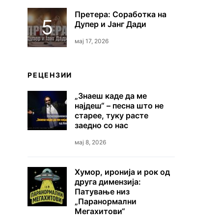
Претера: Соработка на
Дупер и Јанг Дади
мај 17, 2026
РЕЦЕНЗИИ
„Знаеш каде да ме
најдеш“ – песна што не
старее, туку расте
заедно со нас
мај 8, 2026
Хумор, иронија и рок од
друга димензија:
Патување низ
„Паранормални
Мегахитови“