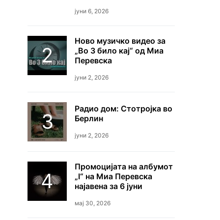
јуни 6, 2026
Ново музичко видео за
„Во 3 било кај“ од Миа
Перевска
јуни 2, 2026
Радио дом: Стотројка во
Берлин
јуни 2, 2026
Промоцијата на албумот
„I“ на Миа Перевска
најавена за 6 јуни
мај 30, 2026