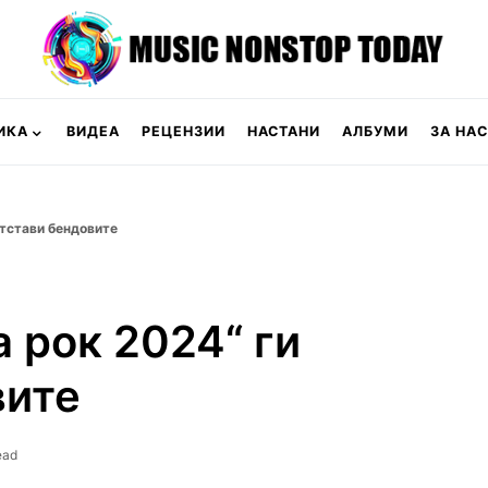
ИКА
ВИДЕА
РЕЦЕНЗИИ
НАСТАНИ
АЛБУМИ
ЗА НАС
етстави бендовите
 рок 2024“ ги
вите
ead