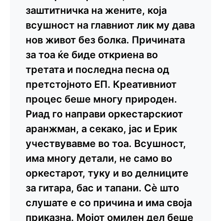
заштитничка на жените, која
всушност на главниот лик му дава
нов живот без болка. Причината
за тоа ќе биде откриена во
третата и последна песна од
претстојното ЕП. Креативниот
процес беше многу природен.
Риад го направи оркестарскиот
аранжман, а секако, јас и Ерик
учествувавме во тоа. Всушност,
има многу детали, не само во
оркестарот, туку и во делниците
за гитара, бас и тапани. Сè што
слушате е со причина и има своја
приказна. Мојот омилен дел беше