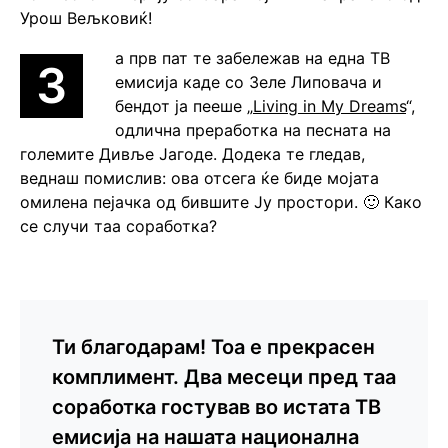
Урош Вељковиќ!
а прв пат те забележав на една ТВ
З
емисија каде со Зеле Липовача и
бендот ја пееше „
Living in My Dreams
“,
одлична преработка на песната на
големите Дивље Јагоде. Додека те гледав,
веднаш помислив: ова отсега ќе биде мојата
омилена пејачка од бившите Ју простори. 🙂 Како
се случи таа соработка?
Ти благодарам! Тоа е прекрасен
комплимент. Два месеци пред таа
соработка гостував во истата ТВ
емисија на нашата национална