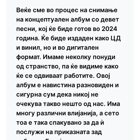
Веќе сме во процес на снимање
на концептуален албум со девет
песни, кој ќе биде готов во 2024
година. Ќе биде издаден како ЦД
и винил, но и во дигитален
формат. Имаме неколку понуди
од странство, па ќе видиме како
ќе се одвиваат работите. Овој
албум е навистина разновиден и
сигурна сум дека никој не
очекува такво нешто од нас. Има
многу различни влијанија, а сето
тоа е така спакувано за да ѝ
послужи на приказната зад