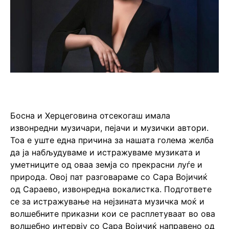
Босна и Херцеговина отсекогаш имала
извонредни музичари, пејачи и музички автори.
Тоа е уште една причина за нашата голема желба
да ја набљудуваме и истражуваме музиката и
уметниците од оваа земја со прекрасни луѓе и
природа. Овој пат разговараме со Сара Војичиќ
од Сараево, извонредна вокалистка. Подгответе
се за истражување на нејзината музичка моќ и
волшебните приказни кои се расплетуваат во ова
волшебно интервју со Сара Војичиќ направено од