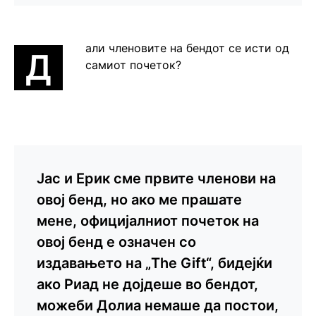
али членовите на бендот се исти од
Д
самиот почеток?
Јас и Ерик сме првите членови на
овој бенд, но ако ме прашате
мене, официјалниот почеток на
овој бенд е означен со
издавањето на „The Gift“, бидејќи
ако Риад не дојдеше во бендот,
можеби Долиа немаше да постои,