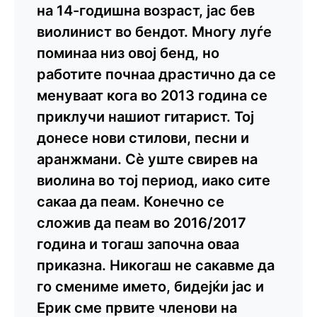
на 14-годишна возраст, јас бев
виолинист во бендот. Многу луѓе
поминаа низ овој бенд, но
работите почнаа драстично да се
менуваат кога во 2013 година се
приклучи нашиот гитарист. Тој
донесе нови стилови, песни и
аранжмани. Сè уште свирев на
виолина во тој период, иако сите
сакаа да пеам. Конечно се
сложив да пеам во 2016/2017
година и тогаш започна оваа
приказна. Никогаш не сакавме да
го смениме името, бидејќи јас и
Ерик сме првите членови на