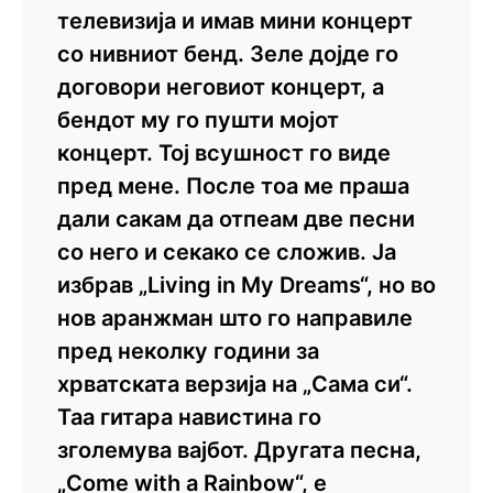
телевизија и имав мини концерт
со нивниот бенд. Зеле дојде го
договори неговиот концерт, а
бендот му го пушти мојот
концерт. Тој всушност го виде
пред мене. После тоа ме праша
дали сакам да отпеам две песни
со него и секако се сложив. Ја
избрав „Living in My Dreams“, но во
нов аранжман што го направиле
пред неколку години за
хрватската верзија на „Сама си“.
Таа гитара навистина го
зголемува вајбот. Другата песна,
„Come with a Rainbow“, е