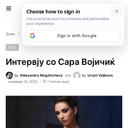
Дома
Музика
Рок
Интервју со Сара Војичиќ
РОК
Интервју со Сара Војичиќ
by
Aleksandra Magdincheva
and
by
Urosh Veljkovic
ноември 15, 2023
7 minute read