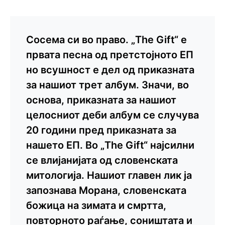
Сосема си во право. „The Gift“ е
првата песна од претстојното EП
но всушност е дел од приказната
за нашиот трет албум. Значи, во
основа, приказната за нашиот
целосниот деби албум се случува
20 години пред приказната за
нашето ЕП. Во „The Gift“ најсилни
се влијанијата од словенската
митологија. Нашиот главен лик ја
запознава Морана, словенската
божица на зимата и смртта,
повторното раѓање, соништата и