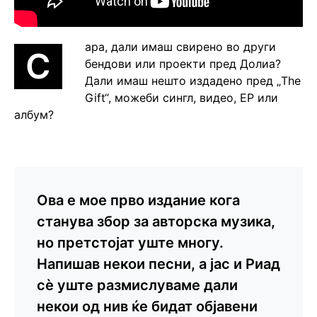
ара, дали имаш свирено во други
С
бендови или проекти пред Долиа?
Дали имаш нешто издадено пред „The
Gift“, можеби сингл, видео, EP или
албум?
Ова е мое прво издание кога
станува збор за авторска музика,
но претстојат уште многу.
Напишав некои песни, а јас и Риад
сè уште размислуваме дали
некои од нив ќе бидат објавени