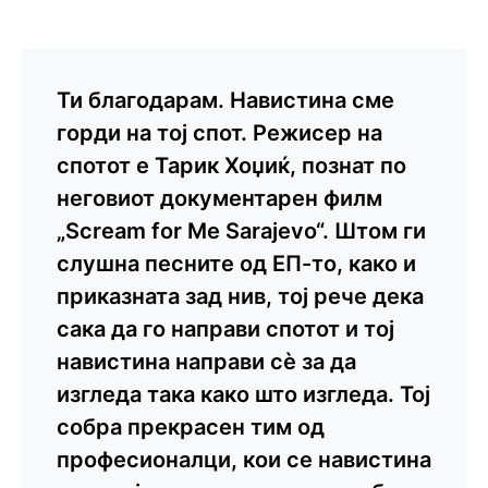
Ти благодарам. Навистина сме
горди на тој спот. Режисер на
спотот е Тарик Хоџиќ, познат по
неговиот документарен филм
„Scream for Me Sarajevo“. Штом ги
слушна песните од ЕП-то, како и
приказната зад нив, тој рече дека
сака да го направи спотот и тој
навистина направи сѐ за да
изгледа така како што изгледа. Тој
собра прекрасен тим од
професионалци, кои се навистина