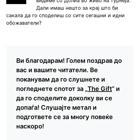
видиме со Долиа во живо на турнеја.
Дали имаш нешто за крај што би
сакала да го споделиш со сите сегашни и идни
обожаватели?
Ви благодарам! Голем поздрав до
вас и вашите читатели. Ве
поканувам да го слушнете и
погледнете спотот за „
The Gift
“ и
да го споделите доколку ви се
допаѓа! Слушајте метал и
подгответе се за многу повеќе
наскоро!