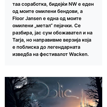
таа соработка, бидејќи NW е еден
од моите омилени бендови, а
Floor Jansen е една од моите
омилени „метал“ пејачки. Се
разбира, јас сум обожавател и на
Tarja, но направивме верзија која
е поблиска до легендарната
изведба на фестивалот Wacken.