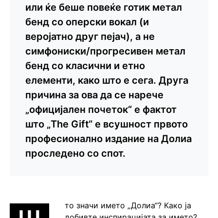
или ќе беше повеќе готик метал
бенд со оперски вокал (и
веројатно друг пејач), а не
симфониски/прогресивен метал
бенд со класични и етно
елементи, како што е сега. Друга
причина за ова да се нарече
„официјален почеток“ е фактот
што „The Gift“ е всушност првото
професионално издание на Долиа
проследено со спот.
то значи името „Долиа“? Како ја
добивте инспирацијата за името?