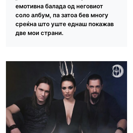
емотивна балада од неговиот
соло албум, па затоа бев многу
среќнa што уште еднаш покажав
две мои страни.