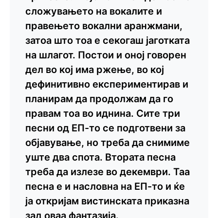
сложувањето на вокалите и
правењето вокални аранжмани,
затоа што тоа е секогаш јаготката
на шлагот. Постои и оној говорен
дел во кој има ржење, во кој
дефинитивно експериментирав и
планирам да продолжам да го
правам тоа во иднина. Сите три
песни од ЕП-то се подготвени за
објавување, но треба да снимиме
уште два спота. Втората песна
треба да излезе во декември. Таа
песна е и насловна на ЕП-то и ќе
ја откријам вистинската приказна
зад оваа фантазија.