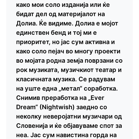
како мои соло изданија или ќе
бидат дел од материјалот на
Долиа. Ќе видиме. Долиа е мојот
единствен бенд и тој ми е
приоритет, но јас сум активна и
како соло пејач во многу проекти
во мојата родна земја поврзани со
рок музиката, музичкиот театар и
класичната музика. Се радувам
на уште една „метал“ соработка.
Снимив преработка на „Ever
Dream“ (Nightwish) заедно со
неколку неверојатни музичари од
Словенија и ќе објавуваме спот за
неа. Јас сум навистина горда на