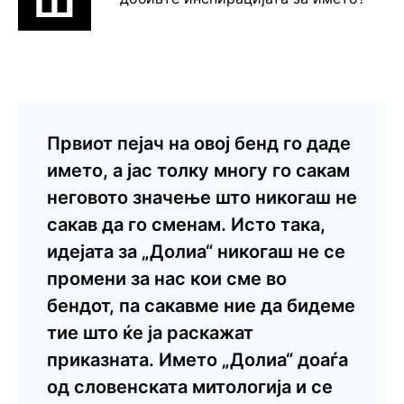
Ш
Првиот пејач на овој бенд го даде
името, а јас толку многу го сакам
неговото значење што никогаш не
сакав да го сменам. Исто така,
идејата за „Долиа“ никогаш не се
промени за нас кои сме во
бендот, па сакавме ние да бидеме
тие што ќе ја раскажат
приказната. Името „Долиа“ доаѓа
од словенската митологија и се