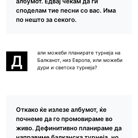
албумот. Едвај чекам да ги
споделам тие песни со вас. Има
по нешто за секого.
али можеби планирате турнеја на
Д
Балканот, низ Европа, или можеби
дури и светска турнеја?
Откако ќе излезе албумот, ќе
почнеме да го промовираме во
живо. Дефинитивно планираме да
направиме балканска турнеја, но