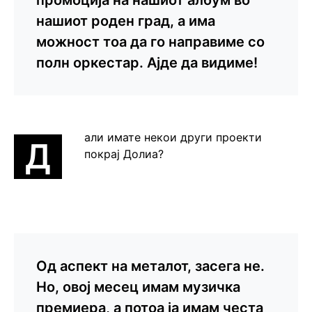
промоција на нашиот албум во
нашиот роден град, а има
можност тоа да го направиме со
полн оркестар. Ајде да видиме!
али имате некои други проекти
Д
покрај Долиа?
Од аспект на металот, засега не.
Но, овој месец имам музичка
премиера, а потоа ја имам честа