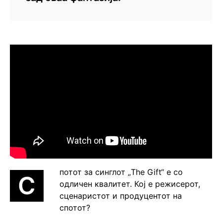
потот за синглот „The Gift“ е со
С
одличен квалитет. Кој е режисерот,
сценаристот и продуцентот на
спотот?