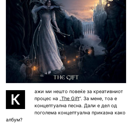
ажи ми нешто повеќе за креативниот
К
процес на „
The Gift
“. За мене, тоа е
концептуална песна. Дали е дел од
поголема концептуална приказна како
албум?