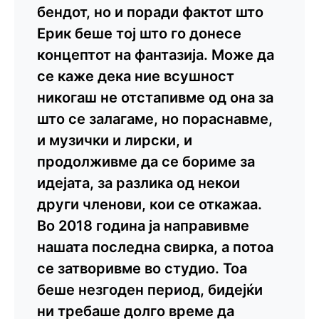
бендот, но и поради фактот што
Ерик беше тој што го донесе
концептот на фантазија. Може да
се каже дека ние всушност
никогаш не отстапивме од она за
што се залагаме, но пораснавме,
и музички и лирски, и
продолживме да се бориме за
идејата, за разлика од некои
други членови, кои се откажаа.
Во 2018 година ја направивме
нашата последна свирка, а потоа
се затворивме во студио. Тоа
беше незгоден период, бидејќи
ни требаше долго време да