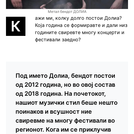
Метал бендот ДОЛИА
ажи ми, колку долго постои Долиа?
К
Која година се формиравте и дали низ
годините свиревте многу концерти и
фестивали заедно?
Под името Долиа, бендот постои
од 2012 година, но во овој состав
од 2018 година. На почетокот,
нашиот музички стил беше нешто
поинаков и всушност ние
свиревме на многу фестивали во
регионот. Кога им се приклучив