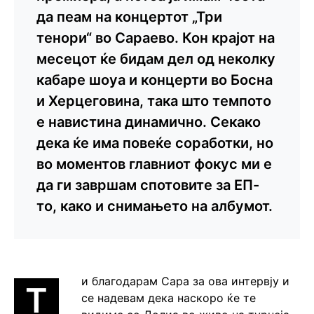
да пеам на концертот „Три
тенори“ во Сараево. Кон крајот на
месецот ќе бидам дел од неколку
кабаре шоуа и концерти во Босна
и Херцеговина, така што темпото
е навистина динамично. Секако
дека ќе има повеќе соработки, но
во моментов главниот фокус ми е
да ги завршам спотовите за ЕП-
то, како и снимањето на албумот.
и благодарам Сара за ова интервју и
Т
се надевам дека наскоро ќе те