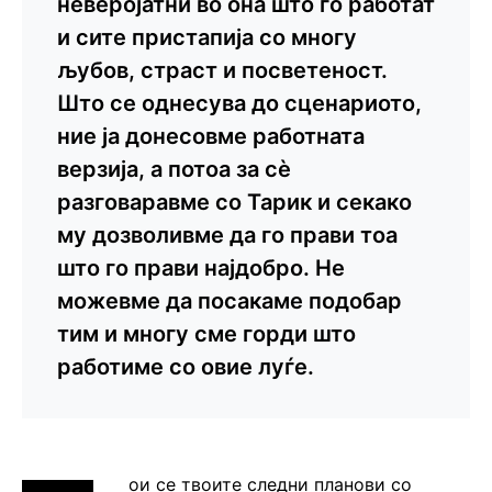
неверојатни во она што го работат
и сите пристапија со многу
љубов, страст и посветеност.
Што се однесува до сценариото,
ние ја донесовме работната
верзија, а потоа за сѐ
разговаравме со Тарик и секако
му дозволивме да го прави тоа
што го прави најдобро. Не
можевме да посакаме подобар
тим и многу сме горди што
работиме со овие луѓе.
ои се твоите следни планови со