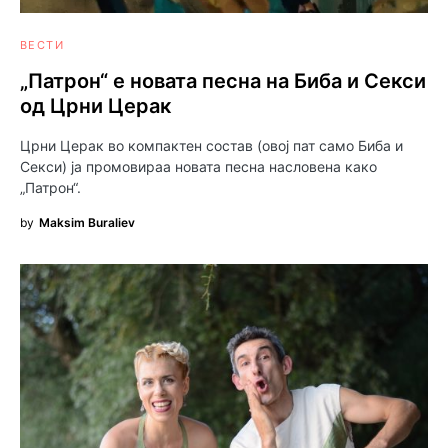
ВЕСТИ
„Патрон“ е новата песна на Биба и Секси
од Црни Церак
Црни Церак во компактен состав (овој пат само Биба и
Секси) ја промовираа новата песна насловена како
„Патрон“.
by
Maksim Buraliev