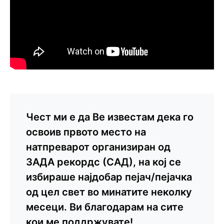
Чест ми е да Ве известам дека го
освоив првото место на
натпреварот организиран од
ЗАДА рекордс (САД), на кој се
избираше најдобар пејач/пејачка
од цел свет во минатите неколку
месеци. Ви благодарам на сите
кои ме поддржувате!