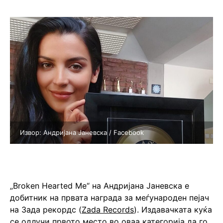
Извор: Андријана Јаневска / Facebook
„Broken Hearted Me“ на Андријана Јаневска е
добитник на првата награда за меѓународен пејач
на Зада рекордс (
Zada Records
). Издавачката куќа
се одлучи првото место во оваа категорија да го