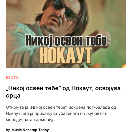
ВЕСТИ
„Никој освен тебе“ од Нокаут, освојува
срца
Откријте ја „Никој освен тебе“, искрена поп-балада од
Нокаут што ја прикажува убавината на љубовта и
мелодичната хармонија.
by
Music Nonstop Today