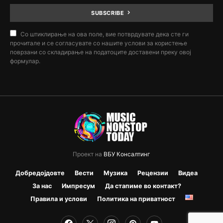
SUBSCRIBE
Со штиклирање на ова поле, вие потврдувате дека сте ги
прочитале и се согласувате со нашите услови за користење
поврзани со складирање на податоците доставени преку овој
формулар.
Проект на
ВБУ Консалтинг
Добредојдовте
Вести
Музика
Рецензии
Видеа
За нас
Импресум
Да стапиме во контакт?
Правила и услови
Политика на приватност