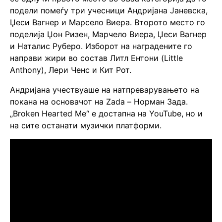
подели помеѓу три учесници Андријана Јаневска,
Џеси Вагнер и Марсело Виера. Второто место го
поделија Џон Ризен, Марчело Виера, Џеси Вагнер
и Наталис Руберо. Изборот на наградените го
направи жири во состав Литл Ентони (Little
Anthony), Лери Ченс и Кит Рот.
Андријана учествуаше на натпреварувањето на
покана на основачот на Zada – Норман Зада.
„Broken Hearted Me“ е достапна на YouTube, но и
на сите останати музички платформи.