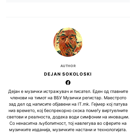
AUTHOR
DEJAN SOKOLOSKI
Дејан е музички истражувач и писател. Еден од главните
членови на тимот на ВБУ Музички регистар. Маестрото
зад дел од написите објавени на IT.mk. Гејмер кој патува
низ времето, кој беспрекорно скока помеѓу виртуелните
светови и реалноста, додека води симфонии на иновации.
Со ненаситна љубопитност, тој навлегува во сферите на
музичките изданија, музичките настани и технологијата.