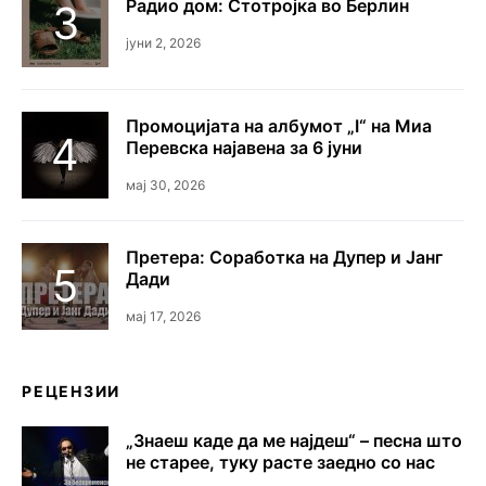
Радио дом: Стотројка во Берлин
јуни 2, 2026
Промоцијата на албумот „I“ на Миа
Перевска најавена за 6 јуни
мај 30, 2026
Претера: Соработка на Дупер и Јанг
Дади
мај 17, 2026
РЕЦЕНЗИИ
„Знаеш каде да ме најдеш“ – песна што
не старее, туку расте заедно со нас