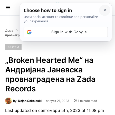
Дома
Вести
„Broken Hearted Me“ на Андријана Јаневска
провнаградена на Zada Records
ВЕСТИ
„Broken Hearted Me“ на
Андријана Јаневска
провнаградена на Zada
Records
by
Dejan Sokoloski
август 21, 2023
1 minute read
Last updated on септември 5th, 2023 at 11:08 pm