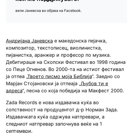
вели Јаневска во објава на Facebook.
Андријана Јаневска
е македонска пејачка,
композитор, текстописец, виолинистка,
пијанистка, аранжер и професор по музика.
Дебитираше на Скопски Фестивал во 1998 година
со Пеце Огненов. Во 2000-та на истиот фестивал
ја отпеа „
Твоето писмо моја Библија
“. Заедно со
Марјан Стојановски ја отпеаја „
Љубов ти е
адреса
“, песна со која победија на Макфест 2000.
Zada Records е нова издавачка куќа во
сопственост на продуцентот д-р Норман Зада.
Издавачката куќа одржува натпревари, а
следниот натпревар започнува веќе на 1
септември.