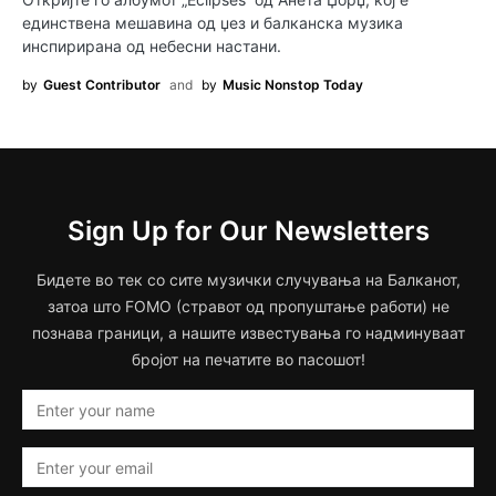
единствена мешавина од џез и балканска музика
инспирирана од небесни настани.
by
Guest Contributor
and
by
Music Nonstop Today
Sign Up for Our Newsletters
Бидете во тек со сите музички случувања на Балканот,
затоа што FOMO (стравот од пропуштање работи) не
познава граници, а нашите известувања го надминуваат
бројот на печатите во пасошот!