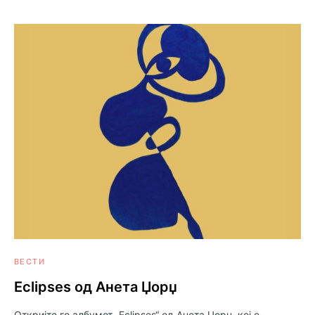
ВЕСТИ
Eclipses од Анета Џорџ
Откријте го албумот „Eclipses“ од Анета Џорџ, кој е