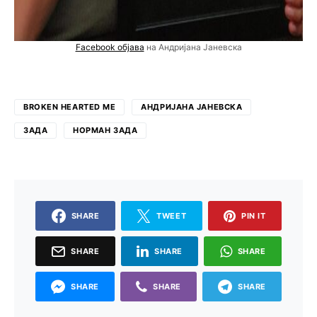
Facebook објава
на Андријана Јаневска
BROKEN HEARTED ME
АНДРИЈАНА ЈАНЕВСКА
ЗАДА
НОРМАН ЗАДА
SHARE
TWEET
PIN IT
SHARE
SHARE
SHARE
SHARE
SHARE
SHARE