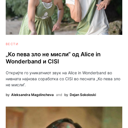
ВЕСТИ
„Ко пева зло не мисли“ од Alice in
Wonderband и CISI
Откријте го уникатниот звук на Alice in Wonderband во
нивната најнова соработка со CISI во песната „Ко пева зло
не мисли“.
by
Aleksandra Magdincheva
and
by
Dejan Sokoloski