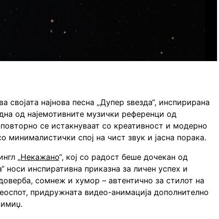
ва својата најнова песна „Дупер ѕвезда“, инспирирана
 една од најемотивните музички референци од
 повторно се истакнуваат со креативност и модерно
о минималистички спој на чист звук и јасна порака.
нгл „
Некажано
“, кој со радост беше дочекан од
а“ носи инспиративна приказна за личен успех и
доверба, сомнеж и хумор – автентично за стилот на
деоспот, придружната видео-анимација дополнително
 имиџ.