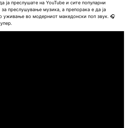
да ја преслушате на YouTube и сите популарни
за преслушување музика, а препорака е да ја
о уживање во модерниот македонски поп звук. 🎧
упер.