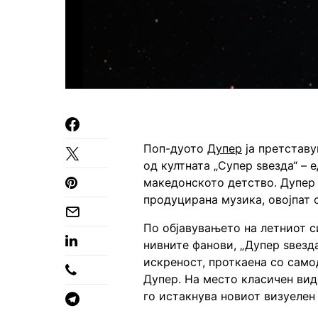
Поп-дуото
Дупер
ја претставу
од култната „Супер ѕвезда“ –
македонското детство. Дупер
продуцирана музика, овојпат с
По објавувањето на летниот си
нивните фанови, „Дупер ѕвезд
искреност, проткаена со само
Дупер. На место класичен ви
го истакнува новиот визуелен