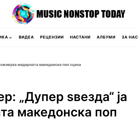
ИКА
ВИДЕА
РЕЦЕНЗИИ
НАСТАНИ
АЛБУМИ
ЗА НАС
ја оживува модерната македонска поп сцена
р: „Дупер ѕвезда“ ја
та македонска поп