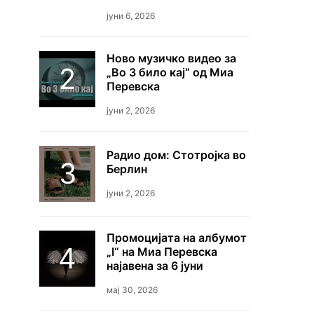
јуни 6, 2026
Ново музичко видео за
„Во 3 било кај“ од Миа
Перевска
јуни 2, 2026
Радио дом: Стотројка во
Берлин
јуни 2, 2026
Промоцијата на албумот
„I“ на Миа Перевска
најавена за 6 јуни
мај 30, 2026