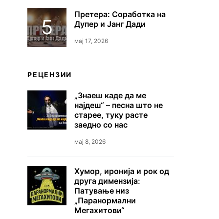
Претера: Соработка на
Дупер и Јанг Дади
мај 17, 2026
РЕЦЕНЗИИ
„Знаеш каде да ме
најдеш“ – песна што не
старее, туку расте
заедно со нас
мај 8, 2026
Хумор, иронија и рок од
друга димензија:
Патување низ
„Паранормални
Мегахитови“