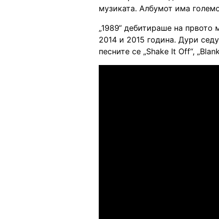
музиката. Албумот има големо
„1989“ дебитираше на првото м
2014 и 2015 година. Дури сед
песните се „Shake It Off“, „Blank