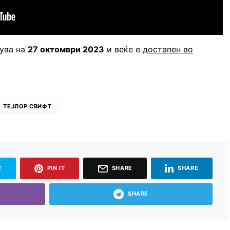
ува на
27 октомври 2023
и веќе е
достапен во
ТЕЈЛОР СВИФТ
T
PIN IT
SHARE
SHARE
SHARE