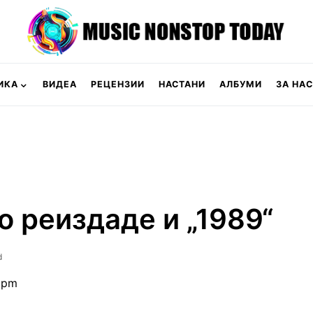
ИКА
ВИДЕА
РЕЦЕНЗИИ
НАСТАНИ
АЛБУМИ
ЗА НАС
о реиздаде и „1989“
d
3 pm