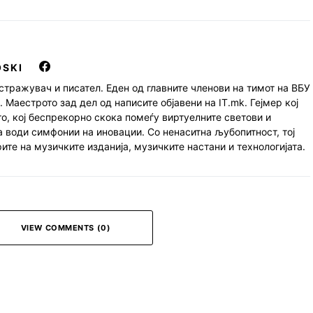
OSKI
стражувач и писател. Еден од главните членови на тимот на ВБУ
 Маестрото зад дел од написите објавени на IT.mk. Гејмер кој
о, кој беспрекорно скока помеѓу виртуелните светови и
 води симфонии на иновации. Со ненаситна љубопитност, тој
ите на музичките изданија, музичките настани и технологијата.
VIEW COMMENTS (0)