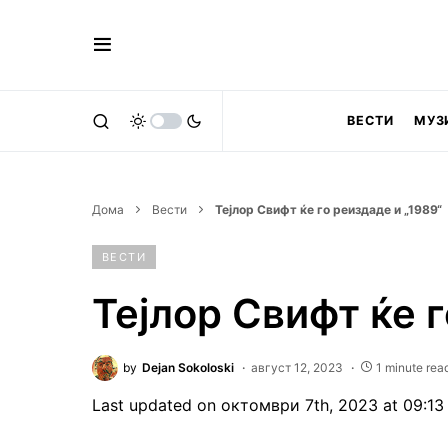
ВЕСТИ
МУЗ
Дома
Вести
Тејлор Свифт ќе го реиздаде и „1989“
ВЕСТИ
Тејлор Свифт ќе г
by
Dejan Sokoloski
август 12, 2023
1 minute rea
Last updated on октомври 7th, 2023 at 09:1