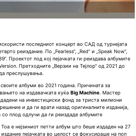
о искористи последниот концерт во САД од турнeјата
етврто реиздание. По „Fearless“, „Red“ и „Speak Now“,
989“. Проектот под кој пејачката ги реиздава албумите
 Version. Претходните „Верзии на Тејлор“ од 2021 до
рда преслушувања.
 своите албуми во 2021 година. Причината за
увањето на издавачката куќа
Big Machine
. Мастер
одадени на инвестициски фонд за триста милиони
 решение и да ги врати назад оригиналните изданија,
а со плод одлучи да ги реиздаде албумите
. Тоа е нејзиниот петти албум што беше издаден на 27
 издание пејачката во целост се фокусираше на поп