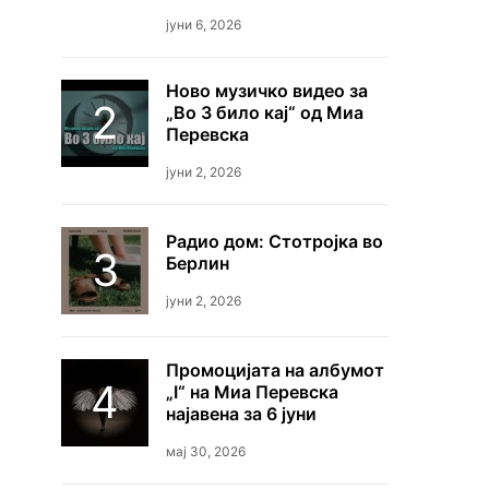
јуни 6, 2026
Ново музичко видео за
„Во 3 било кај“ од Миа
Перевска
јуни 2, 2026
Радио дом: Стотројка во
Берлин
јуни 2, 2026
Промоцијата на албумот
„I“ на Миа Перевска
најавена за 6 јуни
мај 30, 2026