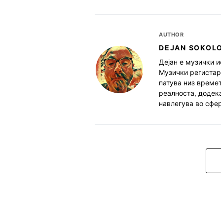
AUTHOR
DEJAN SOKOL
Дејан е музички и
Музички регистар.
патува низ времет
реалноста, додека
навлегува во сфер