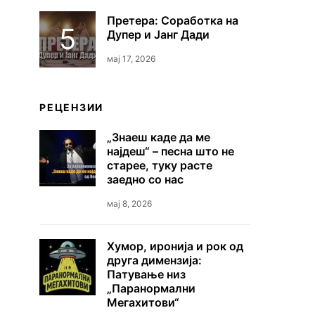
Претера: Соработка на
Дупер и Јанг Дади
мај 17, 2026
РЕЦЕНЗИИ
„Знаеш каде да ме
најдеш“ – песна што не
старее, туку расте
заедно со нас
мај 8, 2026
Хумор, иронија и рок од
друга димензија:
Патување низ
„Паранормални
Мегахитови“