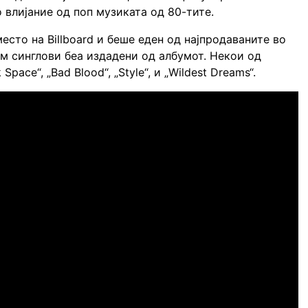
 влијание од поп музиката од 80-тите.
есто на Billboard и беше еден од најпродаваните во
ум синглови беа издадени од албумот. Некои од
 Space“, „Bad Blood“, „Style“, и „Wildest Dreams“.