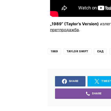
„1989“ (Taylor’s Version)
излег
претпродажба
.
1989
TAYLOR SWIFT
САД
SHARE
TWEE
SHARE