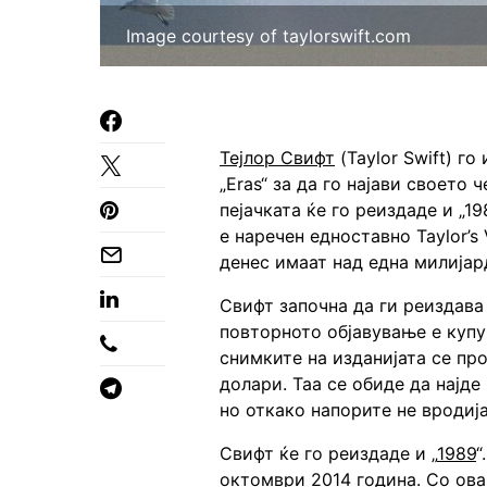
Image courtesy of taylorswift.com
Тејлор Свифт
(Taylor Swift) г
„Eras“ за да го најави своето ч
пејачката ќе го реиздаде и „1
е наречен едноставно Taylor’s
денес имаат над една милија
Свифт започна да ги реиздава
повторното објавување е куп
снимките на изданијата се пр
долари. Таа се обиде да најде
но откако напорите не вродиј
Свифт ќе го реиздаде и „
1989
“
октомври 2014 година. Со ова