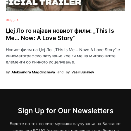
ВИДЕА
Џеј Ло го најави новиот филм: „This Is
Me… Now: A Love Story“
Новиот филм на Џеј Ло, „This Is Me... Now: A Love Story“ е
кинематографско патување кое ги меша митолошките
елементи со личното исцелување.
by
Aleksandra Magdincheva
and
by
Vasil Buraliev
Sign Up for Our Newsletters
Бидете во тек со сите музички случувања на Балканот,
затоа што FOMO (стравот од пропуштање работи) не