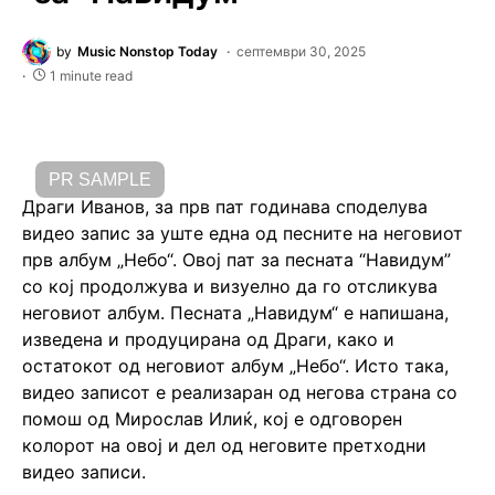
by
Music Nonstop Today
септември 30, 2025
1 minute read
PR SAMPLE
Драги Иванов, за прв пат годинава споделува
видео запис за уште една од песните на неговиот
прв албум „Небо“. Овој пат за песната “Навидум”
со кој продолжува и визуелно да го отсликува
неговиот албум. Песната „Навидум“ е напишана,
изведена и продуцирана од Драги, како и
остатокот од неговиот албум „Небо“. Исто така,
видео записот е реализаран од негова страна со
помош од Мирослав Илиќ, кој е одговорен
колорот на овој и дел од неговите претходни
видео записи.