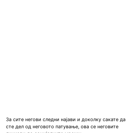
За сите негови следни најави и доколку сакате да
сте дел од неговото патување, ова се неговите