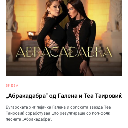
ВИДЕА
„Абракадабра“ од Галена и Теа Таировиќ
Бугарската хит пејачка Галена и српската ѕвезда Теа
Таировиќ соработуваа што резултираше со поп-фолк
песната „Абракадабра“.