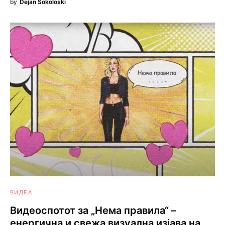
by
Dejan Sokoloski
ВИДЕА
Видеоспотот за „Нема правила“ –
енергична и свежа визуална изјава на