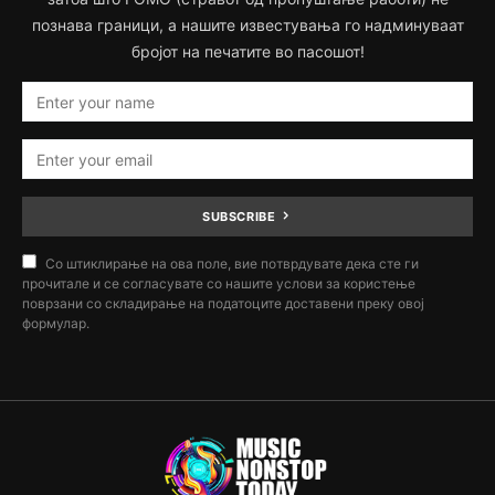
познава граници, а нашите известувања го надминуваат
бројот на печатите во пасошот!
SUBSCRIBE
Со штиклирање на ова поле, вие потврдувате дека сте ги
прочитале и се согласувате со нашите услови за користење
поврзани со складирање на податоците доставени преку овој
формулар.