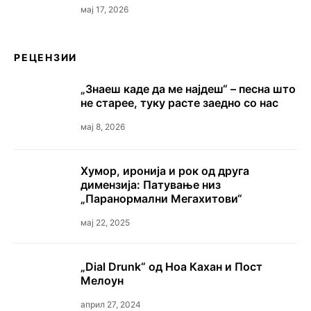
мај 17, 2026
РЕЦЕНЗИИ
„Знаеш каде да ме најдеш“ – песна што
не старее, туку расте заедно со нас
мај 8, 2026
Хумор, иронија и рок од друга
димензија: Патување низ
„Паранормални Мегахитови“
мај 22, 2025
„Dial Drunk“ од Ноа Кахан и Пост
Мелоун
април 27, 2024