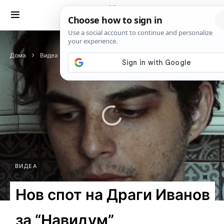
Дома
Видеа
Нов спот на Драги Иванов за “Навидум”
ВИДЕА
Нов спот на Драги Иванов
за “Навидум”