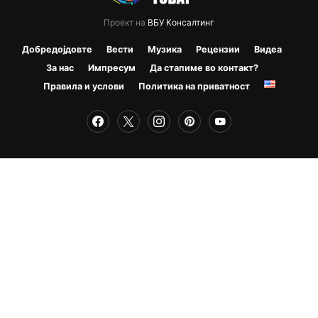
Проект на
ВБУ Консалтинг
Добредојдовте
Вести
Музика
Рецензии
Видеа
За нас
Импресум
Да стапиме во контакт?
Правила и услови
Политика на приватност