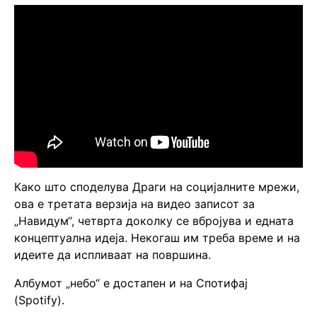
Како што споделува Драги на социјалните мрежи,
ова е третата верзија на видео записот за
„Навидум“, четврта доколку се вбројува и едната
концептуална идеја. Некогаш им треба време и на
идеите да испливаат на површина.
Албумот „небо“ е достапен и на Спотифај
(Spotify).