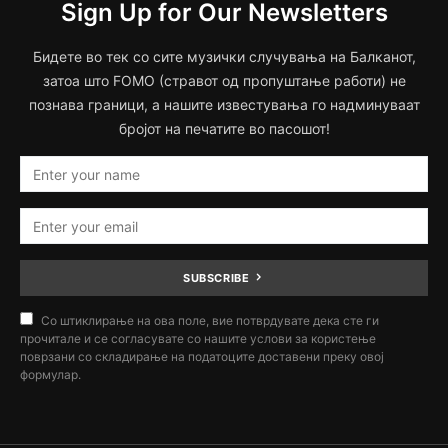
Sign Up for Our Newsletters
Бидете во тек со сите музички случувања на Балканот,
затоа што FOMO (стравот од пропуштање работи) не
познава граници, а нашите известувања го надминуваат
бројот на печатите во пасошот!
SUBSCRIBE
Со штиклирање на ова поле, вие потврдувате дека сте ги
прочитале и се согласувате со нашите услови за користење
поврзани со складирање на податоците доставени преку овој
формулар.