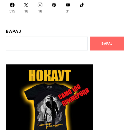
515
18
18
31
БАРАЈ
БАРАЈ