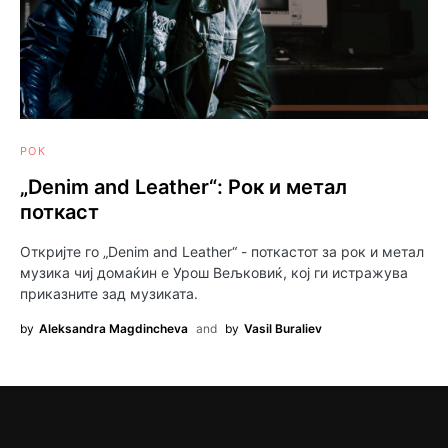
РОК
„Denim and Leather“: Рок и метал
поткаст
Откријте го „Denim and Leather“ - поткастот за рок и метал
музика чиј домаќин е Урош Вељковиќ, кој ги истражува
приказните зад музиката.
by
Aleksandra Magdincheva
and
by
Vasil Buraliev