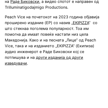
на
Раде Биковски
, а видео спотот е направен од
Trilluminatigodajmigo Productions.
Peach Vice на почетокот на 2023 година објавија
проширено издание (EP) со назив „
EKIPIZZA
“ со
што стекнаа поголема популарност. Тоа им
помогна да имаат повеќе настапи низ цела
Македонија. Како и на песната „Лице“ од Peach
Vice, така и на изданието „EKIPIZZA“ (Екипиза)
аудио инженерот е Раде Биковски кој се
потпишува и на
други изданија од други
изведувачи
.