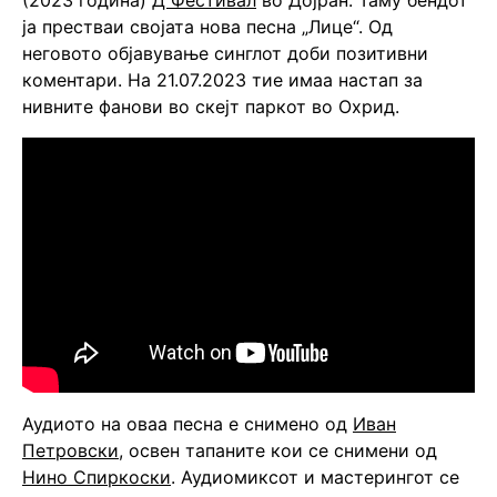
(2023 година)
Д Фестивал
во Дојран. Таму бендот
ја престваи својата нова песна „Лице“. Од
неговото објавување синглот доби позитивни
коментари. На 21.07.2023 тие имаа настап за
нивните фанови во скејт паркот во Охрид.
Аудиото на оваа песна е снимено од
Иван
Петровски
, освен тапаните кои се снимени од
Нино Спиркоски
. Аудиомиксот и мастерингот се