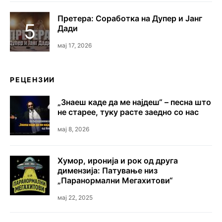
Претера: Соработка на Дупер и Јанг
Дади
мај 17, 2026
РЕЦЕНЗИИ
„Знаеш каде да ме најдеш“ – песна што
не старее, туку расте заедно со нас
мај 8, 2026
Хумор, иронија и рок од друга
димензија: Патување низ
„Паранормални Мегахитови“
мај 22, 2025