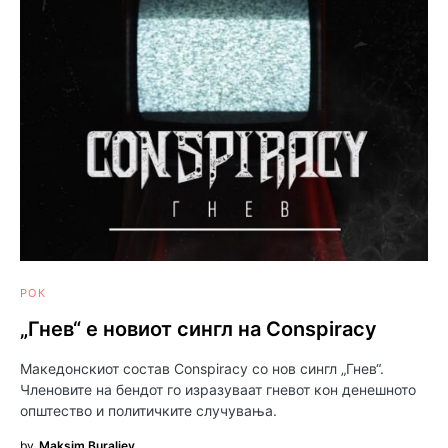
РОК
„Гнев“ е новиот сингл на Conspiracy
Македонскиот состав Conspiracy со нов сингл „Гнев“.
Членовите на бендот го изразуваат гневот кон денешното
општество и политичките случувања.
by
Maksim Buraliev