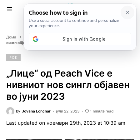
Дома
Музика
Рок
„Лице“ од Peach Vice е нивниот нов
сингл објавен во јуни 2023
РОК
„Лице“ од Peach Vice е
нивниот нов сингл објавен
во јуни 2023
by
Jovana Lonchar
јули 22, 2023
1 minute read
Last updated on ноември 29th, 2023 at 10:39 am