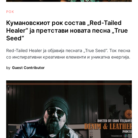
РОК
Кумановскиот рок состав „Red-Tailed
Healer“ ја претстави новата песна „True
Seed“
Red-Tailed Healer ја објавија песната „True Seed“. Ток песна
со инспиративни креативни елементи и уникатна енергија.
by
Guest Contributor