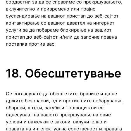
соодветни за да се справиме со прекршувањето,
вклучително и привремено или трајно
суспендирање на вашиот пристап до веб-сајтот,
контактирање со вашиот давател на интернет
услуги за да побараме блокирање на вашиот
пристап до веб-сајтот и/или да започне правна
постапка против вас.
18. Обесштетување
Се согласувате да обештетите, браните и да не
држите безопасни, од и против сите побарувања,
обврски, штети, загуби и трошоци кои се
однесуваат на вашето прекршување на овие
услови и важечките закони, вклучително и
правата на интелектуална сопственост и правата