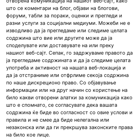
отворена комуникација на нашиот веб-сајт, како
што се коментари на блог, објави на блогови,
форуми, табли за пораки, оценки и прегледи и
разни услуги за социјални медиуми. Можеби не е
изводливо да ја прегледаме или следиме целата
содржина што вие или другите може да ја
споделувате или доставувате на или преку
нашиот веб-сајт. Сепак, го задржуваме правото да
ја прегледаме содржината и да ја следиме целата
употреба и активност на нашата веб-локација и
да ја отстраниме или отфрлиме секоја содржина
по наше дискреционо право. Со објавување
информации или на друг начин со користење на
било какви отворени алатки за комуникација како
што е спомнато, се согласувате дека вашата
содржина ќе биде во согласност со овие услови и
правила и не смее да биде нелегална или
незаконска или да ги прекршува законските права
на било кое лице.