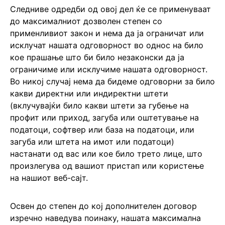
Следниве одредби од овој дел ќе се применуваат
до максималниот дозволен степен со
применливиот закон и нема да ја ограничат или
исклучат нашата одговорност во однос на било
кое прашање што би било незаконски да ја
ограничиме или исклучиме нашата одговорност.
Во никој случај нема да бидеме одговорни за било
какви директни или индиректни штети
(вклучувајќи било какви штети за губење на
профит или приход, загуба или оштетување на
податоци, софтвер или база на податоци, или
загуба или штета на имот или податоци)
настанати од вас или кое било трето лице, што
произлегува од вашиот пристап или користење
на нашиот веб-сајт.
Освен до степен до кој дополнителен договор
изречно наведува поинаку, нашата максимална