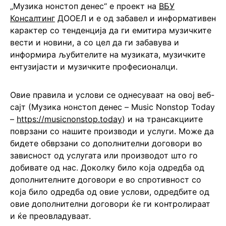
„Музика нонстоп денес“ е проект на
ВБУ
Консалтинг
ДООЕЛ и е од забавел и информативен
карактер со тенденција да ги емитира музичките
вести и новини, а со цел да ги забавува и
информира љубителите на музиката, музичките
ентузијасти и музичките професионалци.
Овие правила и услови се однесуваат на овој веб-
сајт (Музика нонстоп денес – Music Nonstop Today
–
https://musicnonstop.today
) и на трансакциите
поврзани со нашите производи и услуги. Може да
бидете обврзани со дополнителни договори во
зависност од услугата или производот што го
добивате од нас. Доколку било која одредба од
дополнителните договори е во спротивност со
која било одредба од овие услови, одредбите од
овие дополнителни договори ќе ги контролираат
и ќе преовладуваат.