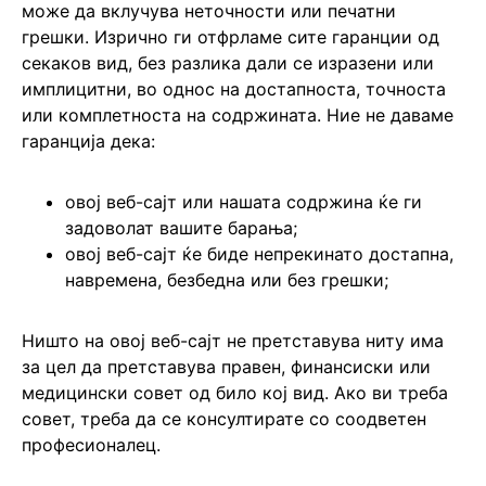
може да вклучува неточности или печатни
грешки. Изрично ги отфрламе сите гаранции од
секаков вид, без разлика дали се изразени или
имплицитни, во однос на достапноста, точноста
или комплетноста на содржината. Ние не даваме
гаранција дека:
овој веб-сајт или нашата содржина ќе ги
задоволат вашите барања;
овој веб-сајт ќе биде непрекинато достапна,
навремена, безбедна или без грешки;
Ништо на овој веб-сајт не претставува ниту има
за цел да претставува правен, финансиски или
медицински совет од било кој вид. Ако ви треба
совет, треба да се консултирате со соодветен
професионалец.