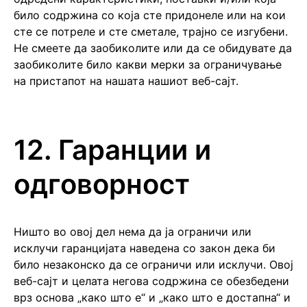
било содржина со која сте придонеле или на кои
сте се потреле и сте сметале, трајно се изгубени.
Не смеете да заобиколите или да се обидувате да
заобиколите било какви мерки за ограничување
на пристапот на нашата нашиот веб-сајт.
12. Гаранции и
одговорност
Ништо во овој дел нема да ја ограничи или
исклучи гаранцијата наведена со закон дека би
било незаконско да се ограничи или исклучи. Овој
веб-сајт и целата негова содржина се обезбедени
врз основа „како што е“ и „како што е достапна“ и