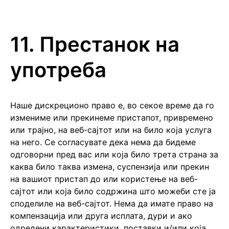
11. Престанок на
употреба
Наше дискреционо право е, во секое време да го
измениме или прекинеме пристапот, привремено
или трајно, на веб-сајтот или на било која услуга
на него. Се согласувате дека нема да бидеме
одговорни пред вас или која било трета страна за
каква било таква измена, суспензија или прекин
на вашиот пристап до или користење на веб-
сајтот или која било содржина што можеби сте ја
споделиле на веб-сајтот. Нема да имате право на
компензација или друга исплата, дури и ако
одредени карактеристики, поставки и/или која