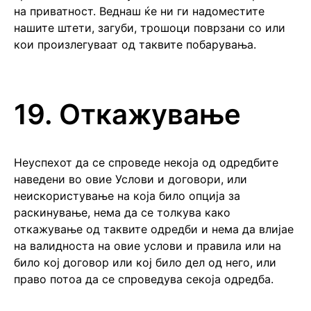
на приватност. Веднаш ќе ни ги надоместите
нашите штети, загуби, трошоци поврзани со или
кои произлегуваат од таквите побарувања.
19. Откажување
Неуспехот да се спроведе некоја од одредбите
наведени во овие Услови и договори, или
неискористување на која било опција за
раскинување, нема да се толкува како
откажување од таквите одредби и нема да влијае
на валидноста на овие услови и правила или на
било кој договор или кој било дел од него, или
право потоа да се спроведува секоја одредба.