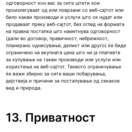
одговорност кон вас за сите штети кои
произлегуваат од или поврзани со веб-сајтот или
било какви производи и услуги што се нудат или
продаваат преку веб-сајтот, без оглед на формата
на правна постапка што наметнува одговорност
(дали во договор, правичност, небрежност,
планирано однесување, деликт или друго) ќе биде
ограничено на вкупната цена што ни ја плативте
за купување на такви производи или услуги или
користење на веб-сајтот. Таквото ограничување
ќе важи збирно за сите ваши побарувања,
дејствија и причини за постапување од секаков
вид и природа.
13. Приватност