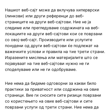
Нашиот веб-сајт може да вклучува хиперврски
(линкови) или други референци до веб-
страниците на други веб-сајтови. Ние не ја
следиме или прегледуваме содржината на веб-
локациите на други веб-сајтови кои се поврзани
со овој-веб-сајт. Производите или услугите
понудени од други веб-сајтови ќе подлежат на
важечките услови и правила на тие трети страни.
Изразените мислења или материјалите што се
појавуваат на тие веб-сајтови нужно не ги
споделуваме или не ги одобруваме.
Ние нема да бидеме одговорни за какви било
практики за приватност или содржина на овие
страници. Вие ги сносите сите ризици поврзани
со користењето на овие веб-сајтови и сите
поврзани услуги од трети страни. Ние нема да