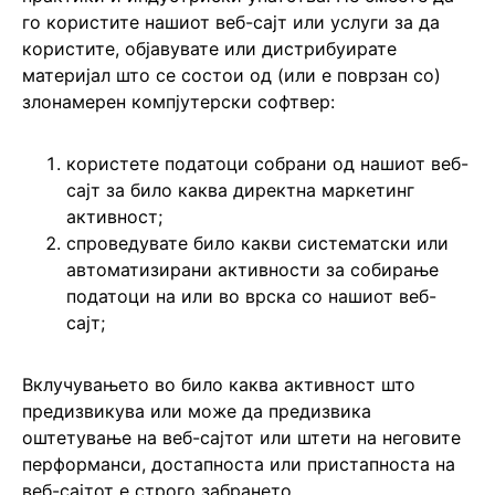
го користите нашиот веб-сајт или услуги за да
користите, објавувате или дистрибуирате
материјал што се состои од (или е поврзан со)
злонамерен компјутерски софтвер:
користете податоци собрани од нашиот веб-
сајт за било каква директна маркетинг
активност;
спроведувате било какви систематски или
автоматизирани активности за собирање
податоци на или во врска со нашиот веб-
сајт;
Вклучувањето во било каква активност што
предизвикува или може да предизвика
оштетување на веб-сајтот или штети на неговите
перформанси, достапноста или пристапноста на
веб-сајтот е строго забрането.