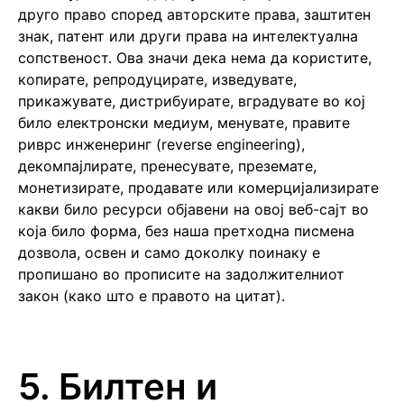
друго право според авторските права, заштитен
знак, патент или други права на интелектуална
сопственост. Ова значи дека нема да користите,
копирате, репродуцирате, изведувате,
прикажувате, дистрибуирате, вградувате во кој
било електронски медиум, менувате, правите
риврс инженеринг (reverse engineering),
декомпајлирате, пренесувате, преземате,
монетизирате, продавате или комерцијализирате
какви било ресурси објавени на овој веб-сајт во
која било форма, без наша претходна писмена
дозвола, освен и само доколку поинаку е
пропишано во прописите на задолжителниот
закон (како што е правото на цитат).
5. Билтен и