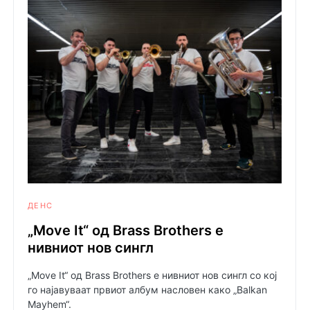
ДЕНС
„Move It“ од Brass Brothers е
нивниот нов сингл
„Move It“ од Brass Brothers е нивниот нов сингл со кој
го најавуваат првиот албум насловен како „Balkan
Mayhem“.