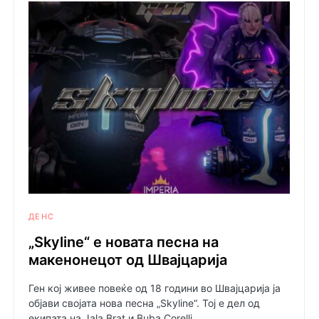
ДЕНС
„Skyline“ е новата песна на
макенонецот од Швајцарија
Ген кој живее повеќе од 18 години во Швајцарија ја
објави својата нова песна „Skyline“. Тој е дел од
екипата на Jala Brat и Buba Corelli.