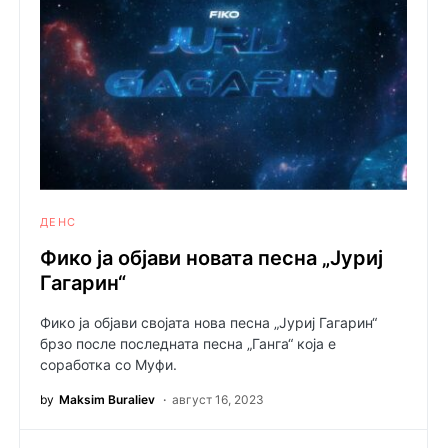
ДЕНС
Фико ја објави новата песна „Јуриј
Гагарин“
Фико ја објави својата нова песна „Јуриј Гагарин“
брзо после последната песна „Ганга“ која е
соработка со Муфи.
by
Maksim Buraliev
август 16, 2023