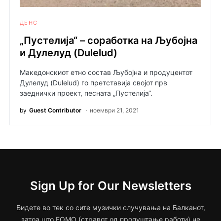
ДЕНС
„Пустелија“ – соработка на Љубојна
и Дулелуд (Dulelud)
Македонскиот етно состав Љубојна и продуцентот
Дулелуд (Dulelud) го претставија својот прв
заеднички проект, песната „Пустелија“.
by
Guest Contributor
ноември 21, 2021
Sign Up for Our Newsletters
Бидете во тек со сите музички случувања на Балканот,
затоа што FOMO (стравот од пропуштање работи) не