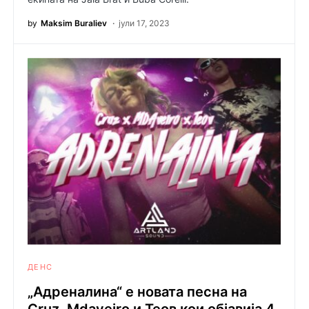
by
Maksim Buraliev
јули 17, 2023
ДЕНС
„Адреналина“ е новата песна на
Cruz, Mdaveiro и Теов кои објавија 4