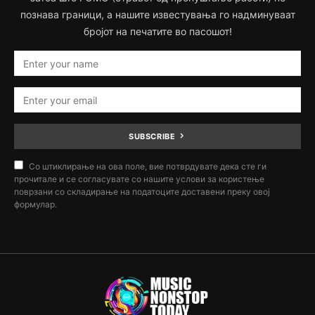
познава граници, а нашите известувања го надминуваат
бројот на печатите во пасошот!
SUBSCRIBE
Со штиклирање на ова поле, вие потврдувате дека сте ги
прочитале и се согласувате со нашите услови за користење
поврзани со складирање на податоците доставени преку овој
формулар.