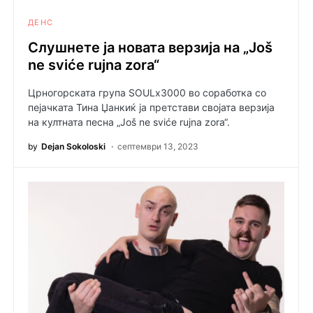
ДЕНС
Слушнете ја новата верзија на „Još
ne sviće rujna zora“
Црногорската група SOULx3000 во соработка со
пејачката Тина Џанкиќ ја претстави својата верзија
на култната песна „Još ne sviće rujna zora“.
by
Dejan Sokoloski
септември 13, 2023