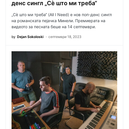
денс сингл „Сè што ми треба“
„Сè што ми треба“ (All I Need) е нов поп-денс сингл
на романската пејачка Минели. Премиерата на
видеото за песната беше на 14 септември.
by
Dejan Sokoloski
септември 18, 2023