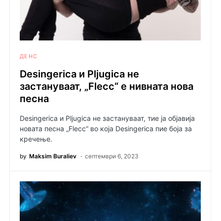
ДЕНС
Desingerica и Pljugica не
застануваат, „Flecc“ е нивната нова
песна
Desingerica и Pljugica не застануваат, тие ја објавија
новата песна „Flecc“ во која Desingerica пие боја за
кречење.
by
Maksim Buraliev
септември 6, 2023