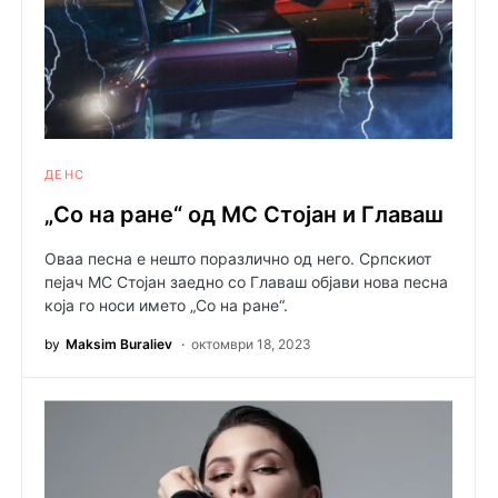
ДЕНС
„Со на ране“ од MC Стојан и Главаш
Оваа песна е нешто поразлично од него. Српскиот
пејач МC Стојан заедно со Главаш објави нова песна
која го носи името „Со на ране“.
by
Maksim Buraliev
октомври 18, 2023