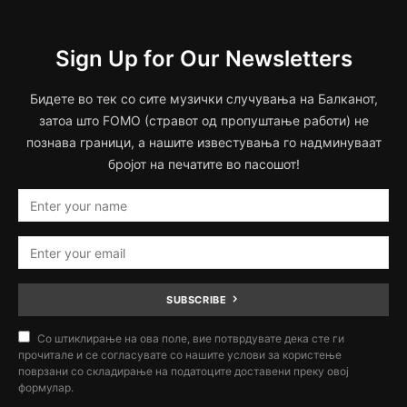
Sign Up for Our Newsletters
Бидете во тек со сите музички случувања на Балканот,
затоа што FOMO (стравот од пропуштање работи) не
познава граници, а нашите известувања го надминуваат
бројот на печатите во пасошот!
SUBSCRIBE
Со штиклирање на ова поле, вие потврдувате дека сте ги
прочитале и се согласувате со нашите услови за користење
поврзани со складирање на податоците доставени преку овој
формулар.