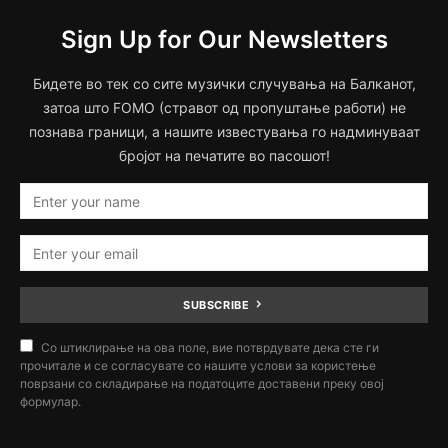
Sign Up for Our Newsletters
Бидете во тек со сите музички случувања на Балканот,
затоа што FOMO (стравот од пропуштање работи) не
познава граници, а нашите известувања го надминуваат
бројот на печатите во пасошот!
SUBSCRIBE
Со штиклирање на ова поле, вие потврдувате дека сте ги
прочитале и се согласувате со нашите услови за користење
поврзани со складирање на податоците доставени преку овој
формулар.