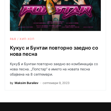
R&B / ХИП-ХОП
Кукус и Бунтаи повторно заедно со
нова песна
Куку$ и Бунтаи повторно заедно во комбинација со
нова песна. „Попстар“ е името на новата песна
обајвена на 8 септември.
by
Maksim Buraliev
септември 9, 2023