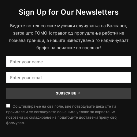
Sign Up for Our Newsletters
Бидете во тек со сите музички случувања на Балканот,
затоа што FOMO (стравот од пропуштање работи) не
познава граници, а нашите известувања го надминуваат
бројот на печатите во пасошот!
SUBSCRIBE
Со штиклирање на ова поле, вие потврдувате дека сте ги
прочитале и се согласувате со нашите услови за користење
поврзани со складирање на податоците доставени преку овој
формулар.