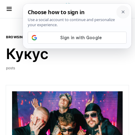
BROWSING TAG
Кукус
posts