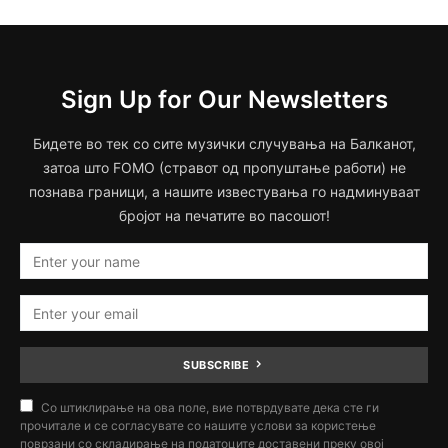
Sign Up for Our Newsletters
Бидете во тек со сите музички случувања на Балканот,
затоа што FOMO (стравот од пропуштање работи) не
познава граници, а нашите известувања го надминуваат
бројот на печатите во пасошот!
SUBSCRIBE
Со штиклирање на ова поле, вие потврдувате дека сте ги
прочитале и се согласувате со нашите услови за користење
поврзани со складирање на податоците доставени преку овој