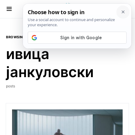
BROWSING TAG
ивица
јанкуловски
posts